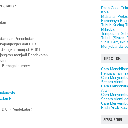
 (Detil) :
Rasa Coca-Cola
Kola
Makanan Pedas
Berbahaya Bagi
atan
Tubuh Kucing T
Mikroba
Temperatur Suh
Tubuh (Sistem 
atan dari Pendekatan
Virus Penyakit
 kepanjangan dari PDKT
Menyebar darip
 disingkat menjadi PDKT
njangkan menjadi Pendekatan
TIPS & TRIK
esmi
: Berbagai sumber
Cara Menghilan
Pengalaman Tr
Cara Menyembuh
Secara Alami
Cara Mengobat
Alami
Indonesia
Cara Menyembu
walan P
Secara Alami d
Cara Menyembu
Pada Anak Keci
 PDKT (Pendekatan)!
SERBA-SERBI