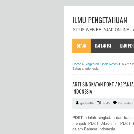
ILMU PENGETAHUAN
SITUS WEB BELAJAR ONLINE 
DEPAN
DAFTAR ISI
ILMU PE
Home
»
Singkatan Tidak Resmi P
»
Arti S
Bahasa Indonesia
ARTI SINGKATAN PDKT / KEPANJ
INDONESIA
godam64
09:45
Komentari
PDKT
adalah singkatan dari kata
menjadi PDKT. Akronim PDKT (Pe
dalam Bahasa Indonesia.