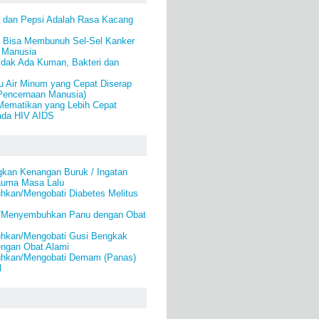
 dan Pepsi Adalah Rasa Kacang
 Bisa Membunuh Sel-Sel Kanker
 Manusia
idak Ada Kuman, Bakteri dan
u Air Minum yang Cepat Diserap
Pencernaan Manusia)
 Mematikan yang Lebih Cepat
ada HIV AIDS
gkan Kenangan Buruk / Ingatan
auma Masa Lalu
kan/Mengobati Diabetes Melitus
i/Menyembuhkan Panu dengan Obat
hkan/Mengobati Gusi Bengkak
engan Obat Alami
hkan/Mengobati Demam (Panas)
l