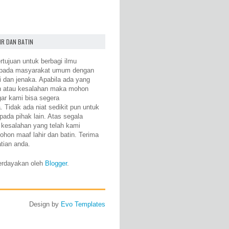
IR DAN BATIN
rtujuan untuk berbagi ilmu
epada masyarakat umum dengan
i dan jenaka. Apabila ada yang
n atau kesalahan maka mohon
gar kami bisa segera
 Tidak ada niat sedikit pun untuk
pada pihak lain. Atas segala
 kesalahan yang telah kami
ohon maaf lahir dan batin. Terima
atian anda.
erdayakan oleh
Blogger
.
Design by
Evo Templates