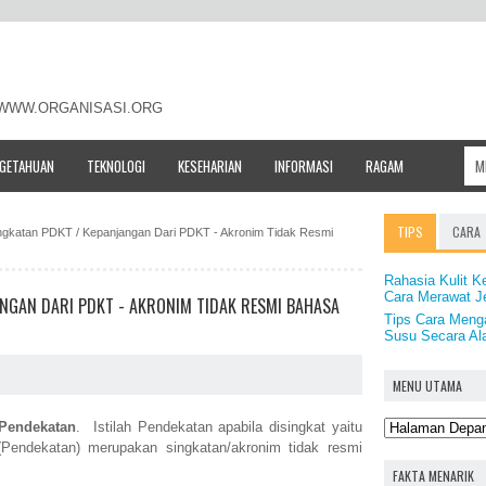
- WWW.ORGANISASI.ORG
NGETAHUAN
TEKNOLOGI
KESEHARIAN
INFORMASI
RAGAM
TIPS
CARA
ingkatan PDKT / Kepanjangan Dari PDKT - Akronim Tidak Resmi
Rahasia Kulit K
Cara Merawat Je
ANGAN DARI PDKT - AKRONIM TIDAK RESMI BAHASA
Tips Cara Menga
Susu Secara Al
MENU UTAMA
Pendekatan
. Istilah Pendekatan apabila disingkat yaitu
ndekatan) merupakan singkatan/akronim tidak resmi
FAKTA MENARIK