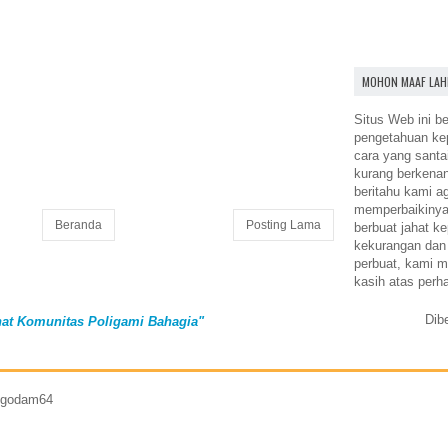
MOHON MAAF LAH
Situs Web ini be
pengetahuan k
cara yang santa
kurang berkena
beritahu kami a
memperbaikinya.
Beranda
Posting Lama
berbuat jahat ke
kekurangan dan
perbuat, kami m
kasih atas perh
Dib
at Komunitas Poligami Bahagia"
7 godam64