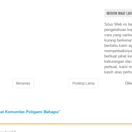
MOHON MAAF LAH
Situs Web ini be
pengetahuan k
cara yang santa
kurang berkena
beritahu kami a
memperbaikinya.
berbuat jahat ke
kekurangan dan
perbuat, kami m
kasih atas perh
Dib
Beranda
Posting Lama
at Komunitas Poligami Bahagia"