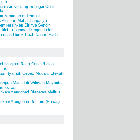
usia
num Air Kencing Sebagai Obat
ia
an Minuman di Tempat
/Plesiran Mahal Harganya
mbersihkan Dirinya Sendiri
-Jilat Tubuhnya Dengan Lidah
 Dampak Buruk Buah Nanas Pada
ghilangkan Rasa Capek/Lelah
itas
as Nyamuk Cepat, Mudah, Efektif
angun Masjid di Wilayah Mayoritas
is Keras
kan/Mengobati Diabetes Melitus
hkan/Mengobati Demam (Panas)
l