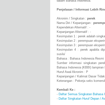
dalam Bahasa Indonesia.
Penjelasan / Informasi Lebih Rinci
Akronim / Singkatan :
perek
Nama Diri / Kepanjangan :
perempu
Kependekan Alternatif : -
Kepanjangan Alternatif : -
Kesimpulan 1 : perek adalah singka
Kesimpulan 2 : perempuan eksperime
Kesimpulan 3 : perempuan eksperime
Kesimpulan 4 : perek apabila di
susila'
Bahasa : Bahasa Indonesia Resmi
Sumber informasi singkatan per
Bahasa Indonesia (KBBI) lampiran 
Huruf Awal Akronim : P
Kepanjangan / Kalimat Dasar Tidak
Keterangan : Pekerja seks komersil
Kembali Ke :
-
Daftar Semua Singkatan Bahasa 
-
Daftar Singkatan Huruf Depan / A