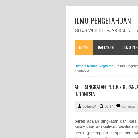
ILMU PENGETAHUAN
SITUS WEB BELAJAR ONLINE 
DEPAN
DAFTAR ISI
ILMU PE
Home
»
Kamus Singkatan P
»
Arti Singka
Indonesia
ARTI SINGKATAN PEREK / KEPAN
INDONESIA
godam64
07:17
Komentari
perek
adalah singkatan dari kat
perempuan eksperimen 'wanita tuna
perek (perempuan eksperimen 'wa