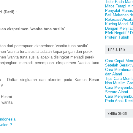
Tidur Pada Man
Mitos Terapi Mi
Penyakit Manus
 (Detil) :
Beli Makanan d
Rekreasi/Wisata
Kucing Mandi Me
Dengan Menjilat
an eksperimen 'wanita tuna susila'
Efek Negatif /
Protein Tubuh
tan dari perempuan eksperimen 'wanita tuna susila'
TIPS & TRIK
n 'wanita tuna susila' adalah kepanjangan dari perek
n 'wanita tuna susila' apabila disingkat menjadi perek
Cara Cepat Men
panjangkan menjadi perempuan eksperimen 'wanita tuna
Setelah Beraktiv
Cara Memberant
dan Alami
Tips Cara Memb
ek : Daftar singkatan dan akronim pada Kamus Besar
Non Muslim Gar
IV
Cara Menyembuh
Secara Alami
Cara Menyembu
 Resmi : -
Pada Anak Keci
 wanita
SERBA-SERBI
Indonesia
walan P