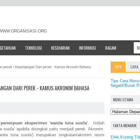
- WWW.ORGANISASI.ORG
NGETAHUAN
TEKNOLOGI
KESEHARIAN
INFORMASI
RAGAM
TIPS
CARA
tan perek / Kepanjangan Dari perek - Kamus Akronim Bahasa
Tips Cara Menc
Negatif/Buruk 
JANGAN DARI PEREK - KAMUS AKRONIM BAHASA
MENU UTAMA
a
perempuan eksperimen 'wanita tuna susila'
. Istilah
FAKTA MENARIK
 susila' apabila disingkat yaitu menjadi perek. Akronim
nita tuna susila') merupakan singkatan/akronim resmi
Efek Kurang Tid