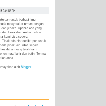
IR DAN BATIN
rtujuan untuk berbagi ilmu
epada masyarakat umum dengan
i dan jenaka. Apabila ada yang
n atau kesalahan maka mohon
gar kami bisa segera
 Tidak ada niat sedikit pun untuk
pada pihak lain. Atas segala
 kesalahan yang telah kami
ohon maaf lahir dan batin. Terima
atian anda.
erdayakan oleh
Blogger
.