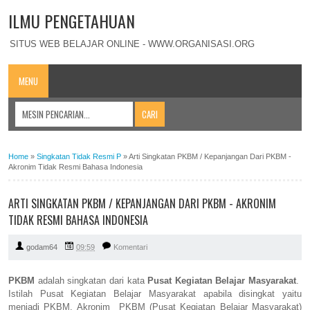
ILMU PENGETAHUAN
SITUS WEB BELAJAR ONLINE - WWW.ORGANISASI.ORG
MENU
Home
»
Singkatan Tidak Resmi P
»
Arti Singkatan PKBM / Kepanjangan Dari PKBM -
Akronim Tidak Resmi Bahasa Indonesia
ARTI SINGKATAN PKBM / KEPANJANGAN DARI PKBM - AKRONIM
TIDAK RESMI BAHASA INDONESIA
godam64
09:59
Komentari
PKBM
adalah singkatan dari kata
Pusat Kegiatan Belajar Masyarakat
.
Istilah Pusat Kegiatan Belajar Masyarakat apabila disingkat yaitu
menjadi PKBM. Akronim PKBM (Pusat Kegiatan Belajar Masyarakat)