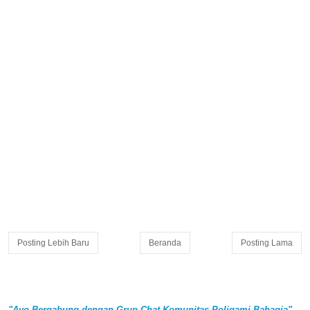
Posting Lebih Baru
Beranda
Posting Lama
"Ayo Bergabung dengan Grup Chat Komunitas Poligami Bahagia"