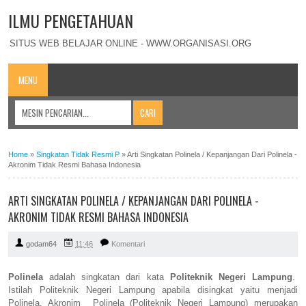
ILMU PENGETAHUAN
SITUS WEB BELAJAR ONLINE - WWW.ORGANISASI.ORG
MENU
Home
»
Singkatan Tidak Resmi P
»
Arti Singkatan Polinela / Kepanjangan Dari Polinela -
Akronim Tidak Resmi Bahasa Indonesia
ARTI SINGKATAN POLINELA / KEPANJANGAN DARI POLINELA -
AKRONIM TIDAK RESMI BAHASA INDONESIA
godam64
11:46
Komentari
Polinela
adalah singkatan dari kata
Politeknik Negeri Lampung
.
Istilah Politeknik Negeri Lampung apabila disingkat yaitu menjadi
Polinela. Akronim Polinela (Politeknik Negeri Lampung) merupakan