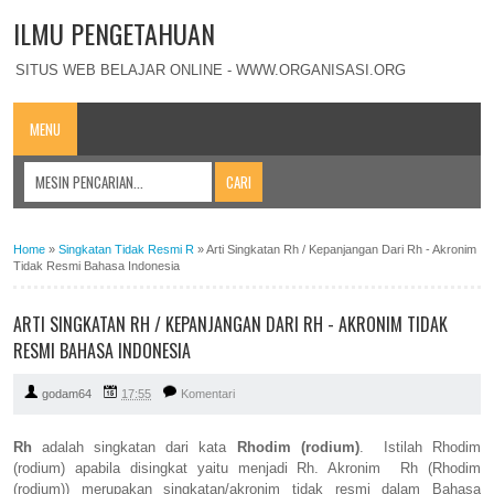
ILMU PENGETAHUAN
SITUS WEB BELAJAR ONLINE - WWW.ORGANISASI.ORG
MENU
Home
»
Singkatan Tidak Resmi R
»
Arti Singkatan Rh / Kepanjangan Dari Rh - Akronim
Tidak Resmi Bahasa Indonesia
ARTI SINGKATAN RH / KEPANJANGAN DARI RH - AKRONIM TIDAK
RESMI BAHASA INDONESIA
godam64
17:55
Komentari
Rh
adalah singkatan dari kata
Rhodim (rodium)
. Istilah Rhodim
(rodium) apabila disingkat yaitu menjadi Rh. Akronim Rh (Rhodim
(rodium)) merupakan singkatan/akronim tidak resmi dalam Bahasa