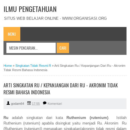
ILMU PENGETAHUAN
SITUS WEB BELAJAR ONLINE - WWW.ORGANISASI.ORG
MENU
Home
»
Singkatan Tidak Resmi R
»
Arti Singkatan Ru / Kepanjangan Dari Ru - Akronim
Tidak Resmi Bahasa Indonesia
ARTI SINGKATAN RU / KEPANJANGAN DARI RU - AKRONIM TIDAK
RESMI BAHASA INDONESIA
godam64
17:55
Komentari
Ru
adalah singkatan dari kata
Ruthenium (rutenium)
. Istilah
Ruthenium (rutenium) apabila disingkat yaitu menjadi Ru. Akronim Ru
(Ruthenium (rutenium)) merupakan singkatan/akronim tidak resmi dalam