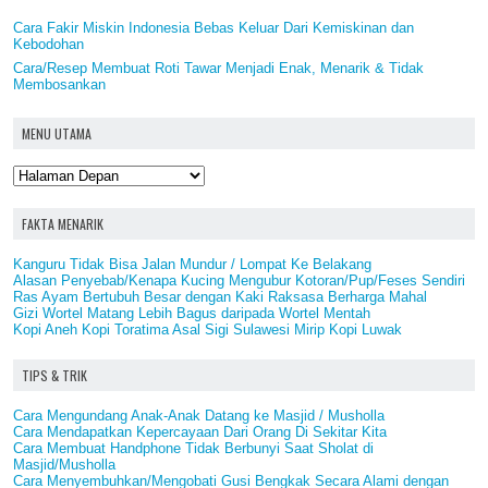
Cara Fakir Miskin Indonesia Bebas Keluar Dari Kemiskinan dan
Kebodohan
Cara/Resep Membuat Roti Tawar Menjadi Enak, Menarik & Tidak
Membosankan
MENU UTAMA
FAKTA MENARIK
Kanguru Tidak Bisa Jalan Mundur / Lompat Ke Belakang
Alasan Penyebab/Kenapa Kucing Mengubur Kotoran/Pup/Feses Sendiri
Ras Ayam Bertubuh Besar dengan Kaki Raksasa Berharga Mahal
Gizi Wortel Matang Lebih Bagus daripada Wortel Mentah
Kopi Aneh Kopi Toratima Asal Sigi Sulawesi Mirip Kopi Luwak
TIPS & TRIK
Cara Mengundang Anak-Anak Datang ke Masjid / Musholla
Cara Mendapatkan Kepercayaan Dari Orang Di Sekitar Kita
Cara Membuat Handphone Tidak Berbunyi Saat Sholat di
Masjid/Musholla
Cara Menyembuhkan/Mengobati Gusi Bengkak Secara Alami dengan