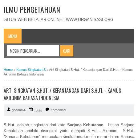
ILMU PENGETAHUAN
SITUS WEB BELAJAR ONLINE - WWW.ORGANISASI.ORG
MENU
Home
»
Kamus Singkatan S
»
Arti Singkatan S.Hut. / Kepanjangan Dari S.Hut. - Kamus
Akronim Bahasa Indonesia
ARTI SINGKATAN S.HUT. / KEPANJANGAN DARI S.HUT. - KAMUS
AKRONIM BAHASA INDONESIA
godam64
13:46
Komentari
S.Hut.
adalah singkatan dari kata
Sarjana Kehutanan
. Istilah Sarjana
Kehutanan apabila disingkat yaitu menjadi S.Hut.. Akronim S.Hut.
(Sarjana Kehutanan) merupakan singkatan/akronim resmi dalam Bahasa