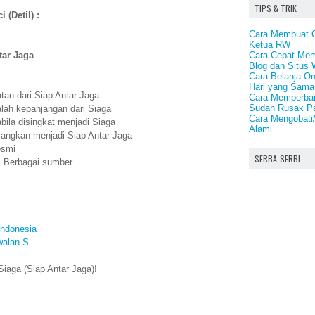
TIPS & TRIK
 (Detil) :
Cara Membuat O
Ketua RW
Cara Cepat Memp
tar Jaga
Blog dan Situs 
Cara Belanja On
Hari yang Sama
tan dari Siap Antar Jaga
Cara Memperbai
Sudah Rusak P
alah kepanjangan dari Siaga
Cara Mengobat
bila disingkat menjadi Siaga
Alami
njangkan menjadi Siap Antar Jaga
esmi
SERBA-SERBI
: Berbagai sumber
Indonesia
walan S
iaga (Siap Antar Jaga)!