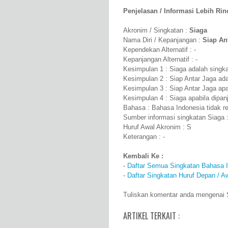
Penjelasan / Informasi Lebih Rinci
Akronim / Singkatan :
Siaga
Nama Diri / Kepanjangan :
Siap An
Kependekan Alternatif : -
Kepanjangan Alternatif : -
Kesimpulan 1 : Siaga adalah singka
Kesimpulan 2 : Siap Antar Jaga ad
Kesimpulan 3 : Siap Antar Jaga apa
Kesimpulan 4 : Siaga apabila dipa
Bahasa : Bahasa Indonesia tidak r
Sumber informasi singkatan Siaga 
Huruf Awal Akronim : S
Keterangan : -
Kembali Ke :
-
Daftar Semua Singkatan Bahasa 
-
Daftar Singkatan Huruf Depan / A
Tuliskan komentar anda mengenai S
ARTIKEL TERKAIT :