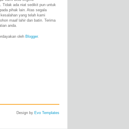
 Tidak ada niat sedikit pun untuk
pada pihak lain. Atas segala
 kesalahan yang telah kami
ohon maaf lahir dan batin. Terima
atian anda.
erdayakan oleh
Blogger
.
Design by
Evo Templates