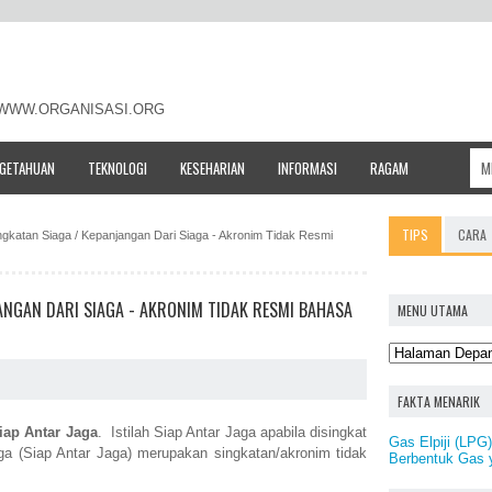
- WWW.ORGANISASI.ORG
NGETAHUAN
TEKNOLOGI
KESEHARIAN
INFORMASI
RAGAM
TIPS
CARA
ingkatan Siaga / Kepanjangan Dari Siaga - Akronim Tidak Resmi
JANGAN DARI SIAGA - AKRONIM TIDAK RESMI BAHASA
MENU UTAMA
FAKTA MENARIK
iap Antar Jaga
. Istilah Siap Antar Jaga apabila disingkat
Gas Elpiji (LPG
ga (Siap Antar Jaga) merupakan singkatan/akronim tidak
Berbentuk Gas 