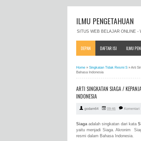
ILMU PENGETAHUAN
SITUS WEB BELAJAR ONLINE 
DEPAN
DAFTAR ISI
ILMU PE
Home
»
Singkatan Tidak Resmi S
»
Arti S
Bahasa Indonesia
ARTI SINGKATAN SIAGA / KEPAN
INDONESIA
godam64
09:46
Komentari
Siaga
adalah singkatan dari kata
S
yaitu menjadi Siaga. Akronim Sia
resmi dalam Bahasa Indonesia.