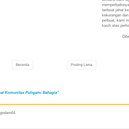
memperbaikinya.
berbuat jahat ke
kekurangan dan
perbuat, kami m
kasih atas perh
Dib
Beranda
Posting Lama
at Komunitas Poligami Bahagia"
7 godam64