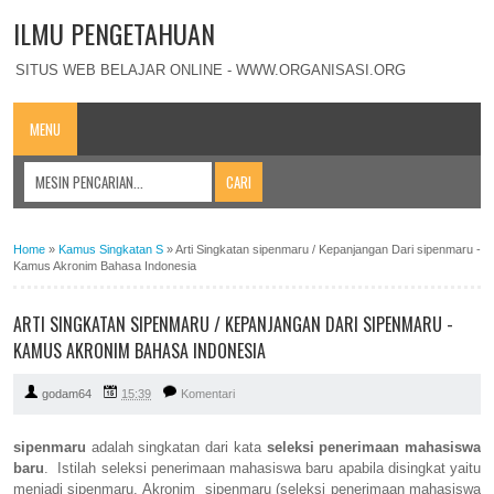
ILMU PENGETAHUAN
SITUS WEB BELAJAR ONLINE - WWW.ORGANISASI.ORG
MENU
Home
»
Kamus Singkatan S
»
Arti Singkatan sipenmaru / Kepanjangan Dari sipenmaru -
Kamus Akronim Bahasa Indonesia
ARTI SINGKATAN SIPENMARU / KEPANJANGAN DARI SIPENMARU -
KAMUS AKRONIM BAHASA INDONESIA
godam64
15:39
Komentari
sipenmaru
adalah singkatan dari kata
seleksi penerimaan mahasiswa
baru
. Istilah seleksi penerimaan mahasiswa baru apabila disingkat yaitu
menjadi sipenmaru. Akronim sipenmaru (seleksi penerimaan mahasiswa