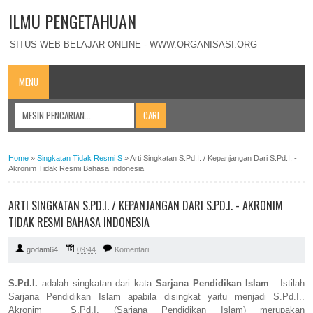
ILMU PENGETAHUAN
SITUS WEB BELAJAR ONLINE - WWW.ORGANISASI.ORG
MENU
Home
»
Singkatan Tidak Resmi S
»
Arti Singkatan S.Pd.I. / Kepanjangan Dari S.Pd.I. -
Akronim Tidak Resmi Bahasa Indonesia
ARTI SINGKATAN S.PD.I. / KEPANJANGAN DARI S.PD.I. - AKRONIM
TIDAK RESMI BAHASA INDONESIA
godam64
09:44
Komentari
S.Pd.I.
adalah singkatan dari kata
Sarjana Pendidikan Islam
. Istilah
Sarjana Pendidikan Islam apabila disingkat yaitu menjadi S.Pd.I..
Akronim S.Pd.I. (Sarjana Pendidikan Islam) merupakan