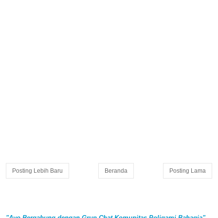
Posting Lebih Baru
Beranda
Posting Lama
"Ayo Bergabung dengan Grup Chat Komunitas Poligami Bahagia"