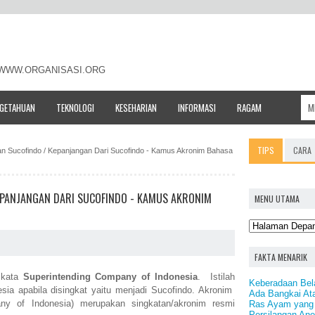
- WWW.ORGANISASI.ORG
NGETAHUAN
TEKNOLOGI
KESEHARIAN
INFORMASI
RAGAM
TIPS
CARA
tan Sucofindo / Kepanjangan Dari Sucofindo - Kamus Akronim Bahasa
EPANJANGAN DARI SUCOFINDO - KAMUS AKRONIM
MENU UTAMA
FAKTA MENARIK
 kata
Superintending Company of Indonesia
. Istilah
Keberadaan Bel
sia apabila disingkat yaitu menjadi Sucofindo. Akronim
Ada Bangkai A
any of Indonesia) merupakan singkatan/akronim resmi
Ras Ayam yang T
Persilangan An