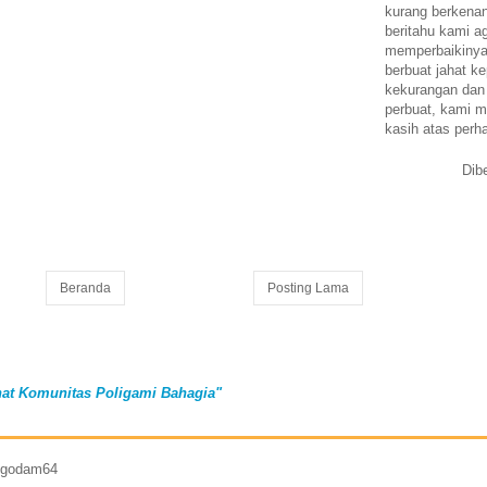
kurang berkena
beritahu kami a
memperbaikinya.
berbuat jahat ke
kekurangan dan
perbuat, kami m
kasih atas perh
Dib
Beranda
Posting Lama
at Komunitas Poligami Bahagia"
7 godam64