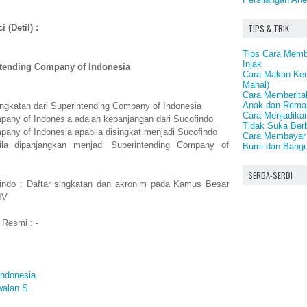
TIPS & TRIK
 (Detil) :
Tips Cara Mem
Injak
tending Company of Indonesia
Cara Makan Ken
Mahal)
Cara Memberita
Anak dan Rema
ingkatan dari Superintending Company of Indonesia
Cara Menjadika
pany of Indonesia adalah kepanjangan dari Sucofindo
Tidak Suka Ber
pany of Indonesia apabila disingkat menjadi Sucofindo
Cara Membayar 
la dipanjangkan menjadi Superintending Company of
Bumi dan Bang
SERBA-SERBI
indo : Daftar singkatan dan akronim pada Kamus Besar
IV
 Resmi : -
Indonesia
walan S