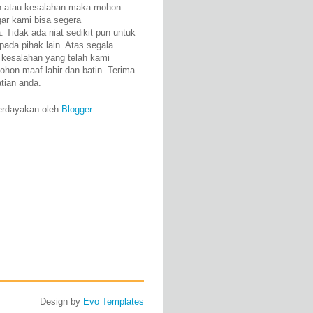
n atau kesalahan maka mohon
gar kami bisa segera
 Tidak ada niat sedikit pun untuk
pada pihak lain. Atas segala
 kesalahan yang telah kami
ohon maaf lahir dan batin. Terima
atian anda.
erdayakan oleh
Blogger
.
Design by
Evo Templates