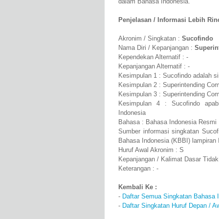
dalam Bahasa Indonesia.
Penjelasan / Informasi Lebih Rinci
Akronim / Singkatan :
Sucofindo
Nama Diri / Kepanjangan :
Superin
Kependekan Alternatif : -
Kepanjangan Alternatif : -
Kesimpulan 1 : Sucofindo adalah s
Kesimpulan 2 : Superintending Com
Kesimpulan 3 : Superintending Com
Kesimpulan 4 : Sucofindo apabi
Indonesia
Bahasa : Bahasa Indonesia Resmi
Sumber informasi singkatan Sucof
Bahasa Indonesia (KBBI) lampiran 
Huruf Awal Akronim : S
Kepanjangan / Kalimat Dasar Tidak
Keterangan : -
Kembali Ke :
-
Daftar Semua Singkatan Bahasa 
-
Daftar Singkatan Huruf Depan / A