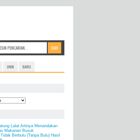
UNIK
BARU
atung Lalat Artinya Menandakan
tau Makanan Busuk
idak Berbulu (Tanpa Bulu) Hasil
eh