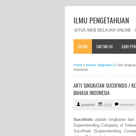
ILMU PENGETAHUAN
SITUS WEB BELAJAR ONLINE 
DEPAN
DAFTAR ISI
ILMU PE
Home
»
Kamus Singkatan S
»
Arti Singka
Indonesia
ARTI SINGKATAN SUCOFINDO / K
BAHASA INDONESIA
godam64
16:29
Komentari
Sucofindo
adalah singkatan dari
Superintending Company of Indone
Sucofindo (Superintending Comp