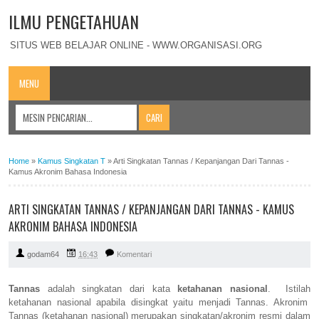
ILMU PENGETAHUAN
SITUS WEB BELAJAR ONLINE - WWW.ORGANISASI.ORG
MENU
Home
»
Kamus Singkatan T
»
Arti Singkatan Tannas / Kepanjangan Dari Tannas -
Kamus Akronim Bahasa Indonesia
ARTI SINGKATAN TANNAS / KEPANJANGAN DARI TANNAS - KAMUS
AKRONIM BAHASA INDONESIA
godam64
16:43
Komentari
Tannas
adalah singkatan dari kata
ketahanan nasional
. Istilah
ketahanan nasional apabila disingkat yaitu menjadi Tannas. Akronim
Tannas (ketahanan nasional) merupakan singkatan/akronim resmi dalam