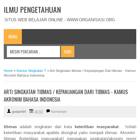
ILMU PENGETAHUAN
SITUS WEB BELAJAR ONLINE - WWW.ORGANISASI.ORG
MENU
Home
»
Kamus Singkatan T
»
Arti Singkatan tibmas / Kepanjangan Dari tibmas - Kamus
Akronim Bahasa Indonesia
ARTI SINGKATAN TIBMAS / KEPANJANGAN DARI TIBMAS - KAMUS
AKRONIM BAHASA INDONESIA
godam64
16:52
Komentari
tibmas
adalah singkatan dari kata
ketertiban masyarakat
. Istilah
ketertiban masyarakat apabila disingkat yaitu menjadi tibmas. Akronim
tibmas (ketertiban masyarakat) merupakan singkatan/akronim resmi