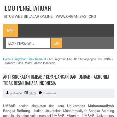
ILMU PENGETAHUAN
SITUS WEB BELAJAR ONLINE - WWW.ORGANISASI.ORG
MENU
Home
»
Singkatan Tidak Resmi U
»
Arti Singkatan UMBAB / Kepanjangan Dari UMBAB
- Akronim Tidak Resmi Bahasa Indonesia
ARTI SINGKATAN UMBAB / KEPANJANGAN DARI UMBAB - AKRONIM
TIDAK RESMI BAHASA INDONESIA
godam64
00:35
Komentari
UMBAB
adalah singkatan dari kata
Universitas Muhammadiyah
Bangka Belitung
. Istilah Universitas Muhammadiyah Bangka Belitung
apabila disingkat yaitu menjadi UMBAB. Akronim UMBAB (Universitas