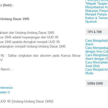
Telapak Tangan
 (Detil) :
Menyebarkan K
Makanan Penye
Menjadi Pelupa 
Kebun & Taman 
Undang Dasar 1945
Nyamuk
TIPS & TRIK
ngkatan dari Undang-Undang Dasar 1945
ar 1945 adalah kepanjangan dari UUD '45
Cara Mengobat
r 1945 apabila disingkat menjadi UUD '45
Alami
ipanjangkan menjadi Undang-Undang Dasar 1945
Cara Memperbai
dengan Ilmu Ca
Cara Menghilang
'45 : Daftar singkatan dan akronim pada Kamus Besar
Alami dengan O
IV
Cara Menciptak
Awal (Nol)
 Resmi : -
Cara Menjadi An
Muda
SERBA-SERBI
Indonesia
walan U
UUD '45 (Undang-Undang Dasar 1945)!