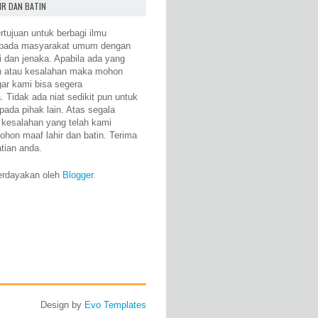
IR DAN BATIN
rtujuan untuk berbagi ilmu
epada masyarakat umum dengan
i dan jenaka. Apabila ada yang
n atau kesalahan maka mohon
gar kami bisa segera
 Tidak ada niat sedikit pun untuk
pada pihak lain. Atas segala
 kesalahan yang telah kami
ohon maaf lahir dan batin. Terima
atian anda.
erdayakan oleh
Blogger
.
Design by
Evo Templates