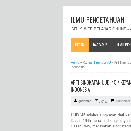
ILMU PENGETAHUAN
SITUS WEB BELAJAR ONLINE 
DEPAN
DAFTAR ISI
ILMU PE
Home
»
Kamus Singkatan U
»
Arti Singka
Indonesia
ARTI SINGKATAN UUD '45 / KEP
INDONESIA
godam64
22:52
Komentari
UUD '45
adalah singkatan dari ka
Dasar 1945 apabila disingkat ya
Dasar 1945) merupakan singkatan/