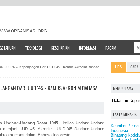
- WWW.ORGANISASI.ORG
NGETAHUAN
TEKNOLOGI
KESEHARIAN
INFORMASI
RAGAM
TIPS
CARA
tan UUD '45 / Kepanjangan Dari UUD '45 - Kamus Akronim Bahasa
ANJANGAN DARI UUD '45 - KAMUS AKRONIM BAHASA
MENU UTAMA
FAKTA MENARIK
ta
Undang-Undang Dasar 1945
. Istilah Undang-Undang
Keunikan / Kea
itu menjadi UUD '45. Akronim UUD '45 (Undang-Undang
Indonesia
akronim resmi dalam Bahasa Indonesia.
Binatang Kodok/
Perutnya (Temb