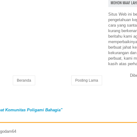
MOHON MAAF LAH
Situs Web ini be
pengetahuan k
cara yang santa
kurang berkena
beritahu kami a
memperbaikinya.
berbuat jahat ke
kekurangan dan
perbuat, kami m
kasih atas perh
Dib
Beranda
Posting Lama
at Komunitas Poligami Bahagia"
7 godam64