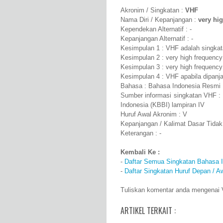
Akronim / Singkatan :
VHF
Nama Diri / Kepanjangan :
very hi
Kependekan Alternatif : -
Kepanjangan Alternatif : -
Kesimpulan 1 : VHF adalah singkata
Kesimpulan 2 : very high frequenc
Kesimpulan 3 : very high frequency
Kesimpulan 4 : VHF apabila dipanj
Bahasa : Bahasa Indonesia Resmi
Sumber informasi singkatan VHF :
Indonesia (KBBI) lampiran IV
Huruf Awal Akronim : V
Kepanjangan / Kalimat Dasar Tidak
Keterangan : -
Kembali Ke :
-
Daftar Semua Singkatan Bahasa 
-
Daftar Singkatan Huruf Depan / A
Tuliskan komentar anda mengenai V
ARTIKEL TERKAIT :