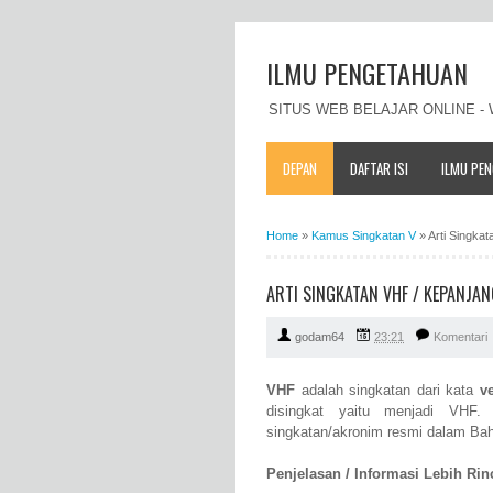
ILMU PENGETAHUAN
SITUS WEB BELAJAR ONLINE 
DEPAN
DAFTAR ISI
ILMU PE
Home
»
Kamus Singkatan V
»
Arti Singka
ARTI SINGKATAN VHF / KEPANJA
godam64
23:21
Komentari
VHF
adalah singkatan dari kata
v
disingkat yaitu menjadi VHF
singkatan/akronim resmi dalam Bah
Penjelasan / Informasi Lebih Rinci