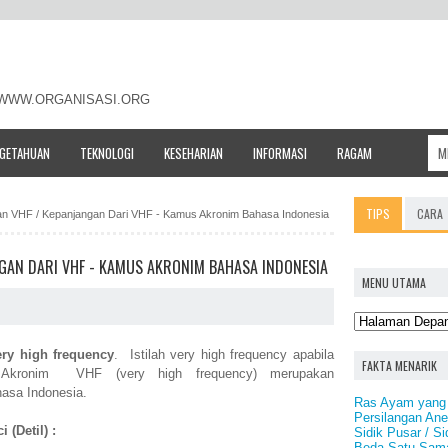
- WWW.ORGANISASI.ORG
NGETAHUAN
TEKNOLOGI
KESEHARIAN
INFORMASI
RAGAM
TIPS
CARA
tan VHF / Kepanjangan Dari VHF - Kamus Akronim Bahasa Indonesia
NGAN DARI VHF - KAMUS AKRONIM BAHASA INDONESIA
MENU UTAMA
ery high frequency
. Istilah very high frequency apabila
FAKTA MENARIK
. Akronim VHF (very high frequency) merupakan
asa Indonesia.
Ras Ayam yang T
Persilangan An
 (Detil) :
Sidik Pusar / S
Beda Satu Sama