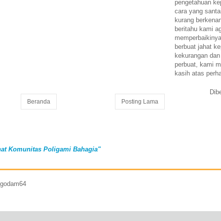
pengetahuan k
cara yang santa
kurang berkena
beritahu kami a
memperbaikinya.
berbuat jahat ke
kekurangan dan
perbuat, kami m
kasih atas perh
Dib
Beranda
Posting Lama
at Komunitas Poligami Bahagia"
7 godam64