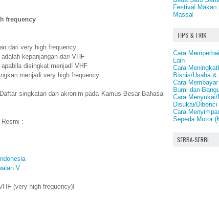
Festival Makan 
Massal
gh frequency
TIPS & TRIK
n dari very high frequency
Cara Memperbaik
y adalah kepanjangan dari VHF
Lain
 apabila disingkat menjadi VHF
Cara Meningkat
Bisnis/Usaha & 
angkan menjadi very high frequency
Cara Membayar 
Bumi dan Bang
 Daftar singkatan dan akronim pada Kamus Besar Bahasa
Cara Menyukai/
Disukai/Dibenci
Cara Menyimpan
Sepeda Motor (
 Resmi : -
SERBA-SERBI
Indonesia
walan V
HF (very high frequency)!