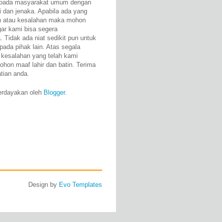
epada masyarakat umum dengan
i dan jenaka. Apabila ada yang
n atau kesalahan maka mohon
gar kami bisa segera
 Tidak ada niat sedikit pun untuk
pada pihak lain. Atas segala
 kesalahan yang telah kami
ohon maaf lahir dan batin. Terima
atian anda.
erdayakan oleh
Blogger
.
Design by
Evo Templates