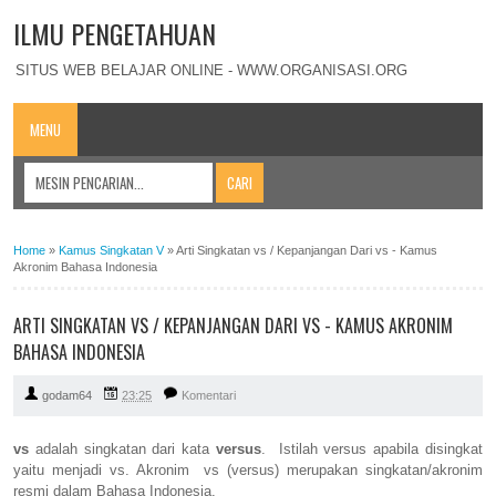
ILMU PENGETAHUAN
SITUS WEB BELAJAR ONLINE - WWW.ORGANISASI.ORG
MENU
Home
»
Kamus Singkatan V
»
Arti Singkatan vs / Kepanjangan Dari vs - Kamus
Akronim Bahasa Indonesia
ARTI SINGKATAN VS / KEPANJANGAN DARI VS - KAMUS AKRONIM
BAHASA INDONESIA
godam64
23:25
Komentari
vs
adalah singkatan dari kata
versus
. Istilah versus apabila disingkat
yaitu menjadi vs. Akronim vs (versus) merupakan singkatan/akronim
resmi dalam Bahasa Indonesia.