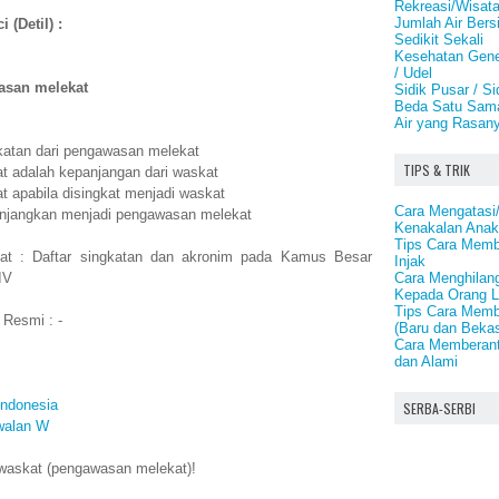
Rekreasi/Wisata
Jumlah Air Bersi
 (Detil) :
Sedikit Sekali
Kesehatan Genet
/ Udel
asan melekat
Sidik Pusar / S
Beda Satu Sama
Air yang Rasany
katan dari pengawasan melekat
TIPS & TRIK
t adalah kepanjangan dari waskat
 apabila disingkat menjadi waskat
Cara Mengatasi
panjangkan menjadi pengawasan melekat
Kenakalan Ana
Tips Cara Mem
kat : Daftar singkatan dan akronim pada Kamus Besar
Injak
Cara Menghilan
IV
Kepada Orang L
Tips Cara Memb
 Resmi : -
(Baru dan Beka
Cara Memberant
dan Alami
Indonesia
SERBA-SERBI
Awalan W
waskat (pengawasan melekat)!