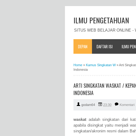
ILMU PENGETAHUAN
SITUS WEB BELAJAR ONLINE 
DEPAN
DAFTAR ISI
ILMU PE
Home
»
Kamus Singkatan W
»
Arti Singk
Indonesia
ARTI SINGKATAN WASKAT / KEP
INDONESIA
godam64
23:30
Komentari
waskat
adalah singkatan dari k
apabila disingkat yaitu menjadi 
singkatan/akronim resmi dalam Bah