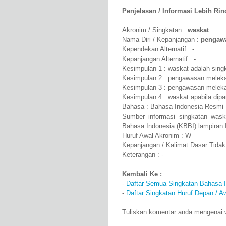
Penjelasan / Informasi Lebih Rinci
Akronim / Singkatan :
waskat
Nama Diri / Kepanjangan :
pengaw
Kependekan Alternatif : -
Kepanjangan Alternatif : -
Kesimpulan 1 : waskat adalah sing
Kesimpulan 2 : pengawasan meleka
Kesimpulan 3 : pengawasan melekat
Kesimpulan 4 : waskat apabila di
Bahasa : Bahasa Indonesia Resmi
Sumber informasi singkatan was
Bahasa Indonesia (KBBI) lampiran 
Huruf Awal Akronim : W
Kepanjangan / Kalimat Dasar Tidak
Keterangan : -
Kembali Ke :
-
Daftar Semua Singkatan Bahasa 
-
Daftar Singkatan Huruf Depan / 
Tuliskan komentar anda mengenai 