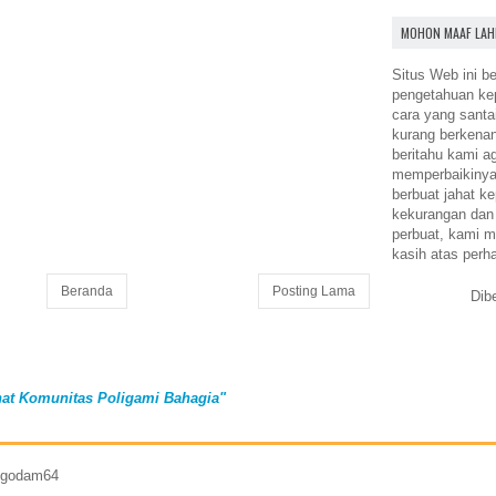
MOHON MAAF LAH
Situs Web ini be
pengetahuan k
cara yang santa
kurang berkena
beritahu kami a
memperbaikinya.
berbuat jahat ke
kekurangan dan
perbuat, kami m
kasih atas perh
Beranda
Posting Lama
Dib
at Komunitas Poligami Bahagia"
7 godam64