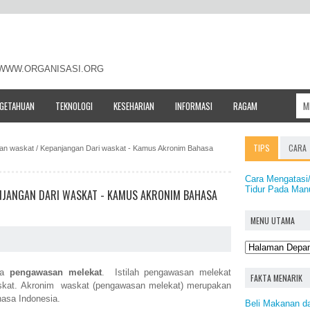
- WWW.ORGANISASI.ORG
NGETAHUAN
TEKNOLOGI
KESEHARIAN
INFORMASI
RAGAM
TIPS
CARA
atan waskat / Kepanjangan Dari waskat - Kamus Akronim Bahasa
Cara Mengatasi
Tidur Pada Man
ANJANGAN DARI WASKAT - KAMUS AKRONIM BAHASA
MENU UTAMA
ata
pengawasan melekat
. Istilah pengawasan melekat
FAKTA MENARIK
waskat. Akronim waskat (pengawasan melekat) merupakan
asa Indonesia.
Beli Makanan d