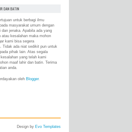
IR DAN BATIN
rtujuan untuk berbagi ilmu
epada masyarakat umum dengan
i dan jenaka. Apabila ada yang
n atau kesalahan maka mohon
gar kami bisa segera
 Tidak ada niat sedikit pun untuk
pada pihak lain. Atas segala
 kesalahan yang telah kami
ohon maaf lahir dan batin. Terima
atian anda.
erdayakan oleh
Blogger
.
Design by
Evo Templates