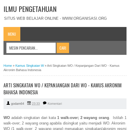
ILMU PENGETAHUAN
SITUS WEB BELAJAR ONLINE - WWW.ORGANISASI.ORG
MENU
Home
»
Kamus Singkatan W
»
Arti Singkatan WO / Kepanjangan Dari WO - Kamus
Akronim Bahasa Indonesia
ARTI SINGKATAN WO / KEPANJANGAN DARI WO - KAMUS AKRONIM
BAHASA INDONESIA
godam64
23:33
Komentari
WO
adalah singkatan dari kata
1 walk-over; 2 wayang orang
. Istilah 1
walk-over; 2 wayang orang apabila disingkat yaitu menjadi WO. Akronim
WO (1 walk-over; 2 wayang orang) merupakan singkatan/akronim resmi