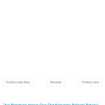
Posting Lebih Baru
Beranda
Posting Lama
"Ayo Bergabung dengan Grup Chat Komunitas Poligami Bahagia"