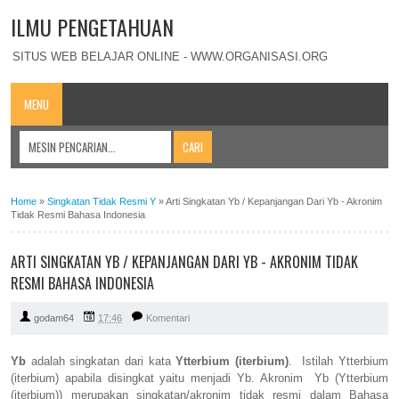
ILMU PENGETAHUAN
SITUS WEB BELAJAR ONLINE - WWW.ORGANISASI.ORG
MENU
Home
»
Singkatan Tidak Resmi Y
»
Arti Singkatan Yb / Kepanjangan Dari Yb - Akronim
Tidak Resmi Bahasa Indonesia
ARTI SINGKATAN YB / KEPANJANGAN DARI YB - AKRONIM TIDAK
RESMI BAHASA INDONESIA
godam64
17:46
Komentari
Yb
adalah singkatan dari kata
Ytterbium (iterbium)
. Istilah Ytterbium
(iterbium) apabila disingkat yaitu menjadi Yb. Akronim Yb (Ytterbium
(iterbium)) merupakan singkatan/akronim tidak resmi dalam Bahasa