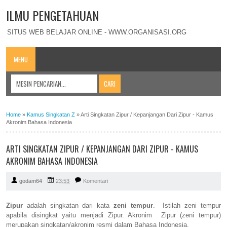
ILMU PENGETAHUAN
SITUS WEB BELAJAR ONLINE - WWW.ORGANISASI.ORG
MENU
Home
»
Kamus Singkatan Z
»
Arti Singkatan Zipur / Kepanjangan Dari Zipur - Kamus
Akronim Bahasa Indonesia
ARTI SINGKATAN ZIPUR / KEPANJANGAN DARI ZIPUR - KAMUS
AKRONIM BAHASA INDONESIA
godam64
23:53
Komentari
Zipur
adalah singkatan dari kata
zeni tempur
. Istilah zeni tempur
apabila disingkat yaitu menjadi Zipur. Akronim Zipur (zeni tempur)
merupakan singkatan/akronim resmi dalam Bahasa Indonesia.