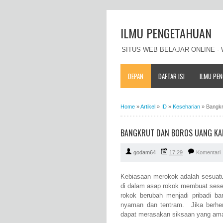
ILMU PENGETAHUAN
SITUS WEB BELAJAR ONLINE 
DEPAN
DAFTAR ISI
ILMU PE
Home
»
Artikel
»
ID
»
Keseharian
»
Bangkr
BANGKRUT DAN BOROS UANG KA
godam64
17:29
Komentari
Kebiasaan merokok adalah sesuat
di dalam asap rokok membuat sese
rokok berubah menjadi pribadi b
nyaman dan tentram. Jika berhent
dapat merasakan siksaan yang ama