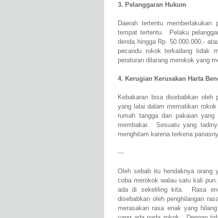
3. Pelanggaran Hukum
Daerah tertentu memberlakukan p
tempat tertentu. Pelaku pelangga
denda hingga Rp. 50.000.000,- ata
pecandu rokok terkadang tidak 
peraturan dilarang merokok yang m
4. Kerugian Kerusakan Harta Ben
Kebakaran bisa disebabkan oleh 
yang lalai dalam mematikan rokok 
rumah tangga dan pakaian yang 
membakar. Sesuatu yang tadinya
menghitam karena terkena panasnya
---
Oleh sebab itu hendaknya orang y
coba merokok walau satu kali pun.
ada di sekeliling kita. Rasa en
disebabkan oleh penghilangan ras
merasakan rasa enak yang hilang 
yang ada pada rokok. Dengan tid