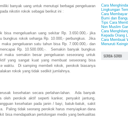
Cara Menghindar
miliki banyak uang untuk menutupi berbagai pengeluaran
Lingkungan Tem
da nikotin rokok sebagai berikut ini :
Cara Membayar 
Bumi dan Bang
Tips Cara Memb
Non Muslim Gar
Cara Menghilan
 bisa mengeluarkan uang sekitar Rp. 3.650.000,- jika
Kepada Orang L
u bungkus rokok seharga Rp. 10.000,- perbungkus. Jika
Cara Membuat 
Menuruti Keing
k maka pengeluaran satu tahun bisa Rp. 7.000.000,- dan
 mencapai Rp. 10.500.000,-. Semakin banyak bungkus
ari maka semakin besar pengeluaran seseorang untuk
SERBA-SERBI
iktif yang sangat kuat yang membuat seseorang bisa
ke waktu. Di samping membeli rokok, perokok biasanya
lakan rokok yang tidak sedikit jumlahnya.
erusak kesehatan secara perlahan-lahan. Ada banyak
a oleh perokok aktif seperti kanker, penyakit jantung,
ngguan kesehatan pada janin / bayi, batuk-batuk, sakit
ya. Paling tidak seorang perokok harus menyiapkan dana
sakit bisa mendapatkan pertolongan medis yang berkualitas