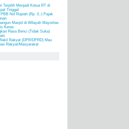
i Terpilih Menjadi Ketua RT di
pat Tinggal
PBB Nol Rupiah (Rp. 0,-) Pajak
unan
angun Masjid di Wilayah Mayoritas
is Keras
gkan Rasa Benci (Tidak Suka)
ain
Wakil Rakyat (DPR/DPRD) Mau
inan Rakyat/Masyarakat