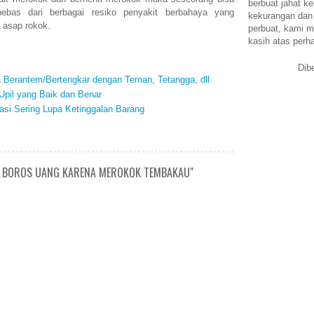
berbuat jahat ke
bas dari berbagai resiko penyakit berbahaya yang
kekurangan dan
 asap rokok.
perbuat, kami m
kasih atas perh
Dib
a Berantem/Bertengkar dengan Teman, Tetangga, dll
pil yang Baik dan Benar
si Sering Lupa Ketinggalan Barang
N BOROS UANG KARENA MEROKOK TEMBAKAU"