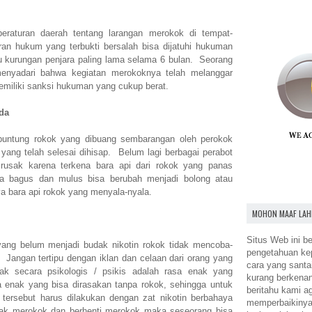
eraturan daerah tentang larangan merokok di tempat-
ran hukum yang terbukti bersalah bisa dijatuhi hukuman
u kurungan penjara paling lama selama 6 bulan. Seorang
menyadari bahwa kegiatan merokoknya telah melanggar
emiliki sanksi hukuman yang cukup berat.
da
puntung rokok yang dibuang sembarangan oleh perokok
yang telah selesai dihisap. Belum lagi berbagai perabot
rusak karena terkena bara api dari rokok yang panas
 bagus dan mulus bisa berubah menjadi bolong atau
 bara api rokok yang menyala-nyala.
MOHON MAAF LAH
Situs Web ini be
ang belum menjadi budak nikotin rokok tidak mencoba-
pengetahuan k
 Jangan tertipu dengan iklan dan celaan dari orang yang
cara yang santa
ak secara psikologis / psikis adalah rasa enak yang
kurang berkena
a enak yang bisa dirasakan tanpa rokok, sehingga untuk
beritahu kami a
tersebut harus dilakukan dengan zat nikotin berbahaya
memperbaikinya.
ak merokok dan berhenti merokok maka seseorang bisa