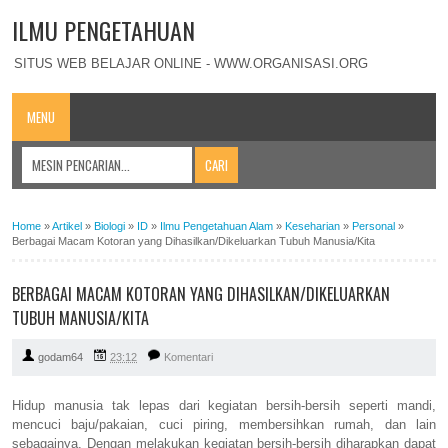
ILMU PENGETAHUAN
SITUS WEB BELAJAR ONLINE - WWW.ORGANISASI.ORG
MENU
Home
»
Artikel
»
Biologi
»
ID
»
Ilmu Pengetahuan Alam
»
Keseharian
»
Personal
»
Berbagai Macam Kotoran yang Dihasilkan/Dikeluarkan Tubuh Manusia/Kita
BERBAGAI MACAM KOTORAN YANG DIHASILKAN/DIKELUARKAN
TUBUH MANUSIA/KITA
godam64
23:12
Komentari
Hidup manusia tak lepas dari kegiatan bersih-bersih seperti mandi,
mencuci baju/pakaian, cuci piring, membersihkan rumah, dan lain
sebagainya. Dengan melakukan kegiatan bersih-bersih diharapkan dapat