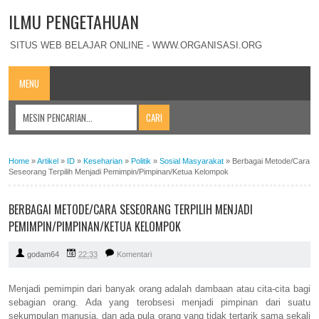
ILMU PENGETAHUAN
SITUS WEB BELAJAR ONLINE - WWW.ORGANISASI.ORG
MENU
Home
»
Artikel
»
ID
»
Keseharian
»
Politik
»
Sosial Masyarakat
»
Berbagai Metode/Cara
Seseorang Terpilih Menjadi Pemimpin/Pimpinan/Ketua Kelompok
BERBAGAI METODE/CARA SESEORANG TERPILIH MENJADI
PEMIMPIN/PIMPINAN/KETUA KELOMPOK
godam64
22:33
Komentari
Menjadi pemimpin dari banyak orang adalah dambaan atau cita-cita bagi
sebagian orang. Ada yang terobsesi menjadi pimpinan dari suatu
sekumpulan manusia, dan ada pula orang yang tidak tertarik sama sekali