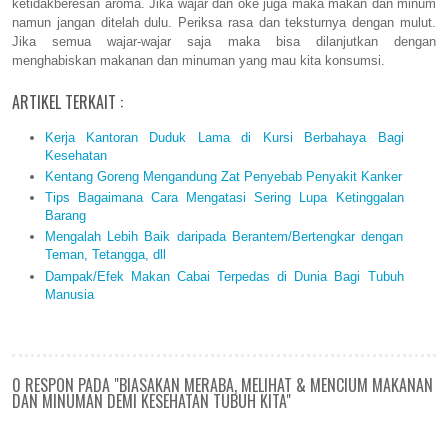
ketidakberesan aroma. Jika wajar dan oke juga maka makan dan minum
namun jangan ditelah dulu. Periksa rasa dan teksturnya dengan mulut.
Jika semua wajar-wajar saja maka bisa dilanjutkan dengan
menghabiskan makanan dan minuman yang mau kita konsumsi.
ARTIKEL TERKAIT :
Kerja Kantoran Duduk Lama di Kursi Berbahaya Bagi
Kesehatan
Kentang Goreng Mengandung Zat Penyebab Penyakit Kanker
Tips Bagaimana Cara Mengatasi Sering Lupa Ketinggalan
Barang
Mengalah Lebih Baik daripada Berantem/Bertengkar dengan
Teman, Tetangga, dll
Dampak/Efek Makan Cabai Terpedas di Dunia Bagi Tubuh
Manusia
0 RESPON PADA "BIASAKAN MERABA, MELIHAT & MENCIUM MAKANAN
DAN MINUMAN DEMI KESEHATAN TUBUH KITA"