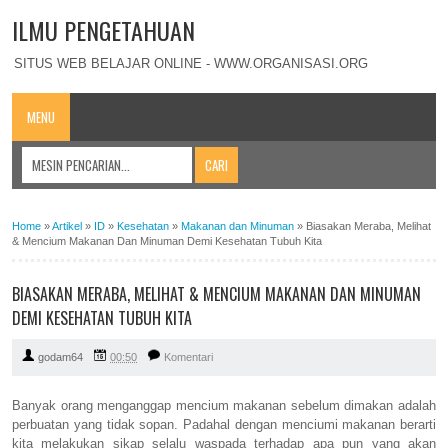
ILMU PENGETAHUAN
SITUS WEB BELAJAR ONLINE - WWW.ORGANISASI.ORG
MENU
Home
»
Artikel
»
ID
»
Kesehatan
»
Makanan dan Minuman
»
Biasakan Meraba, Melihat
& Mencium Makanan Dan Minuman Demi Kesehatan Tubuh Kita
BIASAKAN MERABA, MELIHAT & MENCIUM MAKANAN DAN MINUMAN
DEMI KESEHATAN TUBUH KITA
godam64
00:50
Komentari
Banyak orang menganggap mencium makanan sebelum dimakan adalah
perbuatan yang tidak sopan. Padahal dengan menciumi makanan berarti
kita melakukan sikap selalu waspada terhadap apa pun yang akan