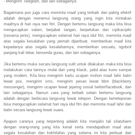
- Mengirim Telegram, dan lain sebagainya
Bagaimana pun juga cara meminta maaf yang terbaik dan paling efektif
adalah dengan menemui langsung orang yang ingin kita mintakan
maafnya di hari raya nan fitri. Dengan bertemu langsung maka kita bisa
mengucapkan salam, berjabat tangan, berpelukan dan cipikacipiki
(sesama jenis), mengucapkan selamat hari raya idul fitri, meminta maaf
atas segala kesalahan yang pernah diperbuat, memberikan maaf kita
kepadanya atas segala kesalahannya, memberikan sesuatu, ngobrol
panjang kali lebar, bersenda gurau, dan lain sebagainya.
Jika bertemu muka secara langsung sulit untuk dilakukan maka kita bisa
melakukan cara lainnya mulai dari yang klasik, jadul atau kuno sampai
yang modern. Kita bisa mengirim kartu ucapan mohon maaf lahir batin
lewat pos, mengirim sms, mengirim pesan lewat bbm (blackberry
messenger), mengirim ucapan lewat jejaring sosial twitter/facebook, dan
lain sebagainya. Namun cara yang terbaik selain bertemu langsung
adalah dengan berbicara langsung lewat telepon. Dengan berteleponan
bisa mengucapkan selamat hari raya idul fitri dan meminta maaf lahir dan
batin secara langsung lewat suara.
Apapun caranya yang terpenting adalah kita menjalin tali silatuhami
dengan orang-orang yang kita kenal serta mendapatkan maaf atas
segala kesalahan dan kekhilafan yang selama ini kita perbuat dari