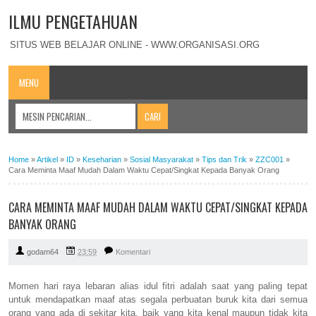
ILMU PENGETAHUAN
SITUS WEB BELAJAR ONLINE - WWW.ORGANISASI.ORG
MENU
Home
»
Artikel
»
ID
»
Keseharian
»
Sosial Masyarakat
»
Tips dan Trik
»
ZZC001
»
Cara Meminta Maaf Mudah Dalam Waktu Cepat/Singkat Kepada Banyak Orang
CARA MEMINTA MAAF MUDAH DALAM WAKTU CEPAT/SINGKAT KEPADA
BANYAK ORANG
godam64
23:59
Komentari
Momen hari raya lebaran alias idul fitri adalah saat yang paling tepat
untuk mendapatkan maaf atas segala perbuatan buruk kita dari semua
orang yang ada di sekitar kita, baik yang kita kenal maupun tidak kita