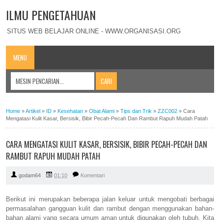
ILMU PENGETAHUAN
SITUS WEB BELAJAR ONLINE - WWW.ORGANISASI.ORG
MENU
Home
»
Artikel
»
ID
»
Kesehatan
»
Obat Alami
»
Tips dan Trik
»
ZZC002
»
Cara
Mengatasi Kulit Kasar, Bersisik, Bibir Pecah-Pecah Dan Rambut Rapuh Mudah Patah
CARA MENGATASI KULIT KASAR, BERSISIK, BIBIR PECAH-PECAH DAN
RAMBUT RAPUH MUDAH PATAH
godam64
01:10
Komentari
Berikut ini merupakan beberapa jalan keluar untuk mengobati berbagai
permasalahan gangguan kulit dan rambut dengan menggunakan bahan-
bahan alami yang secara umum aman untuk digunakan oleh tubuh. Kita