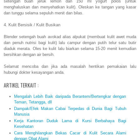
setengah buah jeruk lemon dan 150 ml yogurt polos (untuk
menghaluskan dan menyehatkan kulit). Oleskan ke tangan yang kasar
dan tunggu selama sepuluh menit dan bilas.
4. Kulit Bersisik / Kulit Busikan
Blender setengah buah avokad alias alpukat (membuat kulit awet muda
dan penuh nutrisi bagi kulit) lalu campur dengan putih telur satu butir
diaduk merata. Oles ke kulit lalu biarkan selama 15-20 menit kemudian
bersihkan dengan air bersih.
Selamat mencoba dan jika ada masalah hentikan pemakaian lalu
hubungi dokter kesayangan anda.
ARTIKEL TERKAIT :
Mengalah Lebih Baik daripada Berantem/Bertengkar dengan
Teman, Tetangga, dll
Dampak/Efek Makan Cabai Terpedas di Dunia Bagi Tubuh
Manusia
Kerja Kantoran Duduk Lama di Kursi Berbahaya Bagi
Kesehatan
Cara Menghilangkan Bekas Cacar di Kulit Secara Alami
dengan Obat Alami