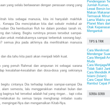
Pendengaran Te
Jumlah Kuman, B
saan yang selalu berlawanan dengan perasaan orang yang
Lewat Bersin ke
Makan Makanan 
Termasuk Minu
itrah kita sebagai manusia, kita ini hanyalah makhluk
Lama Waktu yan
Planet Mars dar
. Kenapa Dia menciptakan kita dari sebutir molekul air
Otak Kepanasa
kemudian Dia hembuskan Ruh ke dalam pondasi tanah ini,
Mengantuk
g dan tulang. Begitu rumitnya proses tersebut sampai-
ulan untuk melakukannya sampai terbentuk seorang bayi.
TIPS & TRIK
u? semua jika pada akhirnya dia menfitrahkan manusia
Cara Menikmat
Mendengar Suar
 dan dia tahu kita pasti akan menjadi lebih kuat.
Cara Menjadi An
Muda
Cara Menjaga/M
an yang penuh Rahmat dan ampunan ini sebagai sarana
Tidak Sakit Jan
erhadap kesalahan-kesalahan dan dosa-dosa yang sekiranya
Cara Mendidik 
Islami (Islam)
Cara Cepat Me
Rambut Cepat P
begitu cintanya Dia terhadap kalian sampai-sampai Dia
 alam semesta, lalu menggerakkan matahari bulan dan
SERBA-SERBI
baginya hal tersebut adalah hal yang ringan... tapi coba
 melakukan itu semua tanpa mengharap imbalan suatu
a, mengingat-Nya dan mengamalkan Kitab-Nya.