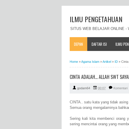
ILMU PENGETAHUAN
SITUS WEB BELAJAR ONLINE 
DEPAN
DAFTAR ISI
ILMU PE
Home
»
Agama Islam
»
Artikel
»
ID
»
Cinta
CINTA ADALAH... ALLAH SWT SAY
godam64
00:07
Komentari
CINTA.. satu kata yang tidak asing
Semua orang mengalaminya bahkan
Sering kali kita membenci orang y
sering mencintai orang yang membe