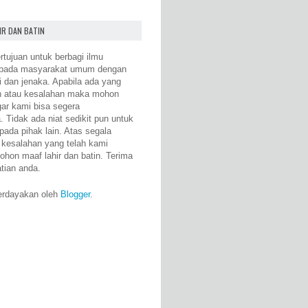
IR DAN BATIN
rtujuan untuk berbagi ilmu
epada masyarakat umum dengan
i dan jenaka. Apabila ada yang
n atau kesalahan maka mohon
gar kami bisa segera
 Tidak ada niat sedikit pun untuk
pada pihak lain. Atas segala
 kesalahan yang telah kami
ohon maaf lahir dan batin. Terima
atian anda.
erdayakan oleh
Blogger
.