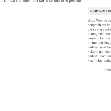
. ALLAH SWT SAYANG DAN CINTA KEPADA KITA (AGAMA
MOHON MAAF LAH
Situs Web ini be
pengetahuan k
cara yang santa
kurang berkena
beritahu kami a
memperbaikinya.
berbuat jahat ke
kekurangan dan
perbuat, kami m
kasih atas perh
Dib