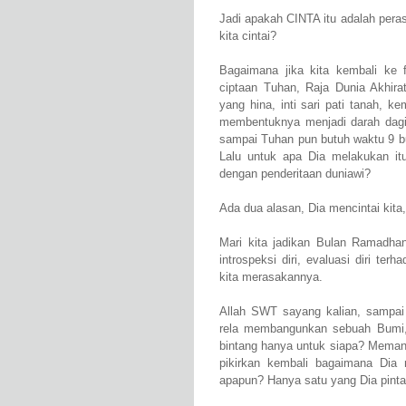
Jadi apakah CINTA itu adalah pera
kita cintai?
Bagaimana jika kita kembali ke f
ciptaan Tuhan, Raja Dunia Akhirat
yang hina, inti sari pati tanah, 
membentuknya menjadi darah dagin
sampai Tuhan pun butuh waktu 9 b
Lalu untuk apa Dia melakukan it
dengan penderitaan duniawi?
Ada dua alasan, Dia mencintai kita,
Mari kita jadikan Bulan Ramadh
introspeksi diri, evaluasi diri t
kita merasakannya.
Allah SWT sayang kalian, sampai 
rela membangunkan sebuah Bumi,
bintang hanya untuk siapa? Memang 
pikirkan kembali bagaimana Dia
apapun? Hanya satu yang Dia pint