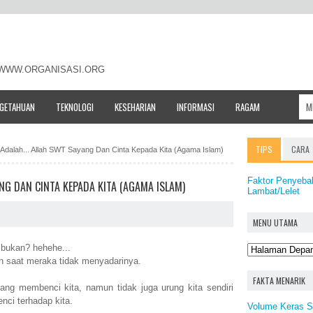
- WWW.ORGANISASI.ORG
NGETAHUAN
TEKNOLOGI
KESEHARIAN
INFORMASI
RAGAM
TIPS
CARA
 Adalah... Allah SWT Sayang Dan Cinta Kepada Kita (Agama Islam)
Faktor Penyeba
ANG DAN CINTA KEPADA KITA (AGAMA ISLAM)
Lambat/Lelet
MENU UTAMA
 bukan? hehehe...
 saat meraka tidak menyadarinya.
FAKTA MENARIK
ang membenci kita, namun tidak juga urung kita sendiri
nci terhadap kita.
Volume Keras S