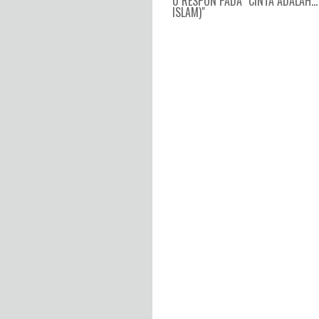
0 RESPON PADA "CINTA ADALAH..
ISLAM)"