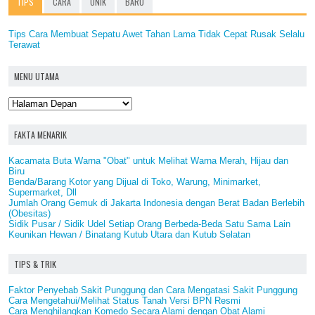
TIPS
CARA
UNIK
BARU
Tips Cara Membuat Sepatu Awet Tahan Lama Tidak Cepat Rusak Selalu
Terawat
MENU UTAMA
FAKTA MENARIK
Kacamata Buta Warna "Obat" untuk Melihat Warna Merah, Hijau dan
Biru
Benda/Barang Kotor yang Dijual di Toko, Warung, Minimarket,
Supermarket, Dll
Jumlah Orang Gemuk di Jakarta Indonesia dengan Berat Badan Berlebih
(Obesitas)
Sidik Pusar / Sidik Udel Setiap Orang Berbeda-Beda Satu Sama Lain
Keunikan Hewan / Binatang Kutub Utara dan Kutub Selatan
TIPS & TRIK
Faktor Penyebab Sakit Punggung dan Cara Mengatasi Sakit Punggung
Cara Mengetahui/Melihat Status Tanah Versi BPN Resmi
Cara Menghilangkan Komedo Secara Alami dengan Obat Alami