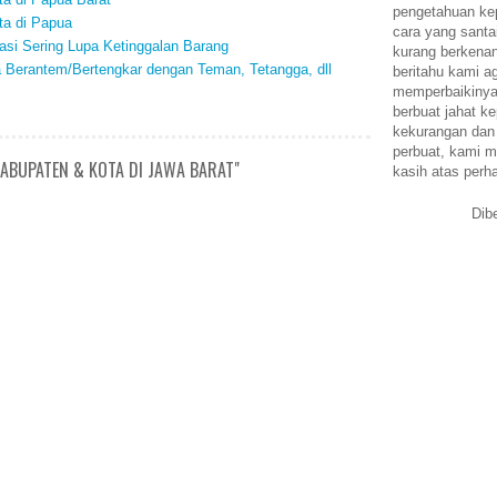
pengetahuan k
ta di Papua
cara yang santa
si Sering Lupa Ketinggalan Barang
kurang berkena
a Berantem/Bertengkar dengan Teman, Tetangga, dll
beritahu kami a
memperbaikinya.
berbuat jahat ke
kekurangan dan
perbuat, kami m
ABUPATEN & KOTA DI JAWA BARAT"
kasih atas perh
Dib