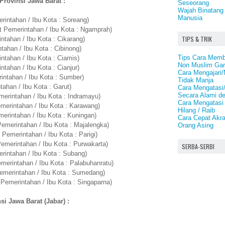
Provinsi Jawa Barat :
Seseorang
Wajah Binatang
Manusia
intahan / Ibu Kota : Soreang)
 Pemerintahan / Ibu Kota : Ngamprah)
TIPS & TRIK
tahan / Ibu Kota : Cikarang)
ahan / Ibu Kota : Cibinong)
Tips Cara Memb
ntahan / Ibu Kota : Ciamis)
Non Muslim Gar
tahan / Ibu Kota : Cianjur)
Cara Mengajari/
intahan / Ibu Kota : Sumber)
Tidak Manja
ahan / Ibu Kota : Garut)
Cara Mengatasi
Secara Alami d
erintahan / Ibu Kota : Indramayu)
Cara Mengatasi
erintahan / Ibu Kota : Karawang)
Hilang / Raib
erintahan / Ibu Kota : Kuningan)
Cara Cepat Akra
emerintahan / Ibu Kota : Majalengka)
Orang Asing
Pemerintahan / Ibu Kota : Parigi)
emerintahan / Ibu Kota : Purwakarta)
SERBA-SERBI
intahan / Ibu Kota : Subang)
erintahan / Ibu Kota : Palabuhanratu)
merintahan / Ibu Kota : Sumedang)
Pemerintahan / Ibu Kota : Singaparna)
si Jawa Barat (Jabar) :