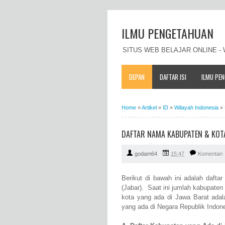
ILMU PENGETAHUAN
SITUS WEB BELAJAR ONLINE 
DEPAN
DAFTAR ISI
ILMU PE
Home
»
Artikel
»
ID
»
Wilayah Indonesia
»
DAFTAR NAMA KABUPATEN & KOT
godam64
15:47
Komentari
Berikut di bawah ini adalah daft
(Jabar). Saat ini jumlah kabupate
kota yang ada di Jawa Barat adal
yang ada di Negara Republik Indone