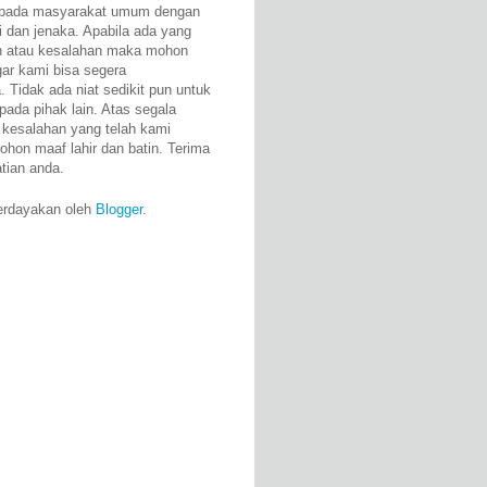
epada masyarakat umum dengan
i dan jenaka. Apabila ada yang
n atau kesalahan maka mohon
gar kami bisa segera
 Tidak ada niat sedikit pun untuk
pada pihak lain. Atas segala
 kesalahan yang telah kami
ohon maaf lahir dan batin. Terima
atian anda.
erdayakan oleh
Blogger
.