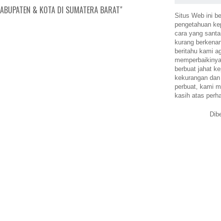
ABUPATEN & KOTA DI SUMATERA BARAT"
Situs Web ini be
pengetahuan k
cara yang santa
kurang berkena
beritahu kami a
memperbaikinya.
berbuat jahat ke
kekurangan dan
perbuat, kami m
kasih atas perh
Dib