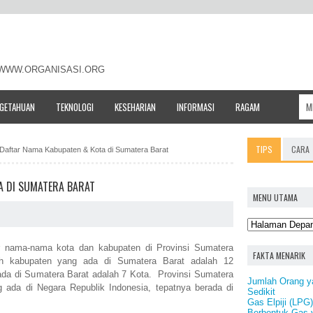
- WWW.ORGANISASI.ORG
NGETAHUAN
TEKNOLOGI
KESEHARIAN
INFORMASI
RAGAM
TIPS
CARA
Daftar Nama Kabupaten & Kota di Sumatera Barat
A DI SUMATERA BARAT
MENU UTAMA
ar nama-nama kota dan kabupaten di Provinsi Sumatera
FAKTA MENARIK
ah kabupaten yang ada di Sumatera Barat adalah 12
ada di Sumatera Barat adalah 7 Kota. Provinsi Sumatera
Jumlah Orang y
g ada di Negara Republik Indonesia, tepatnya berada di
Sedikit
Gas Elpiji (LPG
Berbentuk Gas 