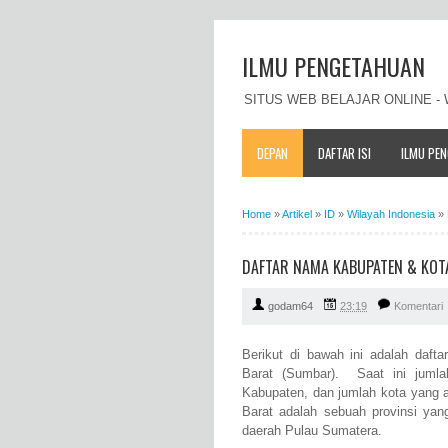
ILMU PENGETAHUAN
SITUS WEB BELAJAR ONLINE 
DEPAN
DAFTAR ISI
ILMU PE
Home
»
Artikel
»
ID
»
Wilayah Indonesia
»
DAFTAR NAMA KABUPATEN & KOT
godam64
23:19
Komentari
Berikut di bawah ini adalah daft
Barat (Sumbar). Saat ini juml
Kabupaten, dan jumlah kota yang 
Barat adalah sebuah provinsi yan
daerah Pulau Sumatera.