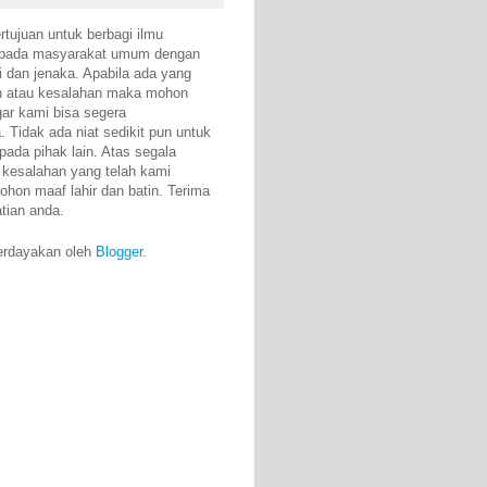
rtujuan untuk berbagi ilmu
epada masyarakat umum dengan
i dan jenaka. Apabila ada yang
n atau kesalahan maka mohon
gar kami bisa segera
 Tidak ada niat sedikit pun untuk
pada pihak lain. Atas segala
 kesalahan yang telah kami
ohon maaf lahir dan batin. Terima
atian anda.
erdayakan oleh
Blogger
.