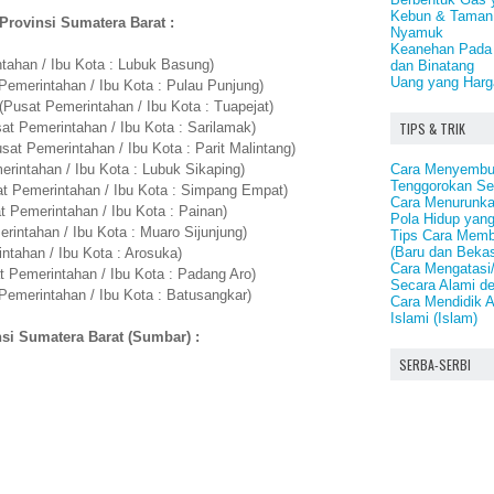
Kebun & Taman 
Provinsi Sumatera Barat :
Nyamuk
Keanehan Pada 
tahan / Ibu Kota : Lubuk Basung)
dan Binatang
Uang yang Harga
emerintahan / Ibu Kota : Pulau Punjung)
Pusat Pemerintahan / Ibu Kota : Tuapejat)
TIPS & TRIK
at Pemerintahan / Ibu Kota : Sarilamak)
at Pemerintahan / Ibu Kota : Parit Malintang)
Cara Menyembu
intahan / Ibu Kota : Lubuk Sikaping)
Tenggorokan Se
t Pemerintahan / Ibu Kota : Simpang Empat)
Cara Menurunka
t Pemerintahan / Ibu Kota : Painan)
Pola Hidup yang
rintahan / Ibu Kota : Muaro Sijunjung)
Tips Cara Memb
(Baru dan Beka
ntahan / Ibu Kota : Arosuka)
Cara Mengatasi
t Pemerintahan / Ibu Kota : Padang Aro)
Secara Alami d
Pemerintahan / Ibu Kota : Batusangkar)
Cara Mendidik 
Islami (Islam)
nsi Sumatera Barat (Sumbar) :
SERBA-SERBI