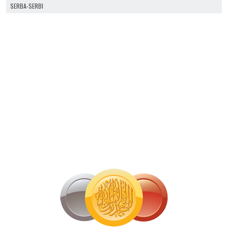
SERBA-SERBI