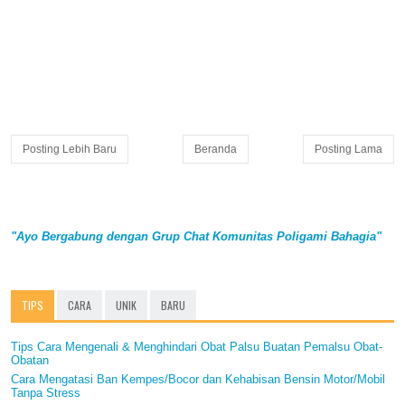
Posting Lebih Baru
Beranda
Posting Lama
"Ayo Bergabung dengan Grup Chat Komunitas Poligami Bahagia"
TIPS
CARA
UNIK
BARU
Tips Cara Mengenali & Menghindari Obat Palsu Buatan Pemalsu Obat-
Obatan
Cara Mengatasi Ban Kempes/Bocor dan Kehabisan Bensin Motor/Mobil
Tanpa Stress