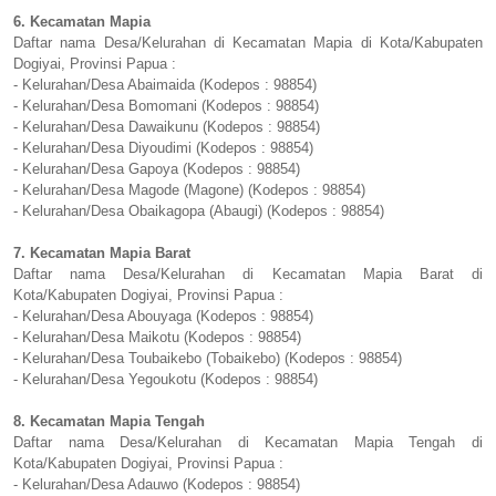
6. Kecamatan Mapia
Daftar nama Desa/Kelurahan di Kecamatan Mapia di Kota/Kabupaten
Dogiyai, Provinsi Papua :
- Kelurahan/Desa Abaimaida (Kodepos : 98854)
- Kelurahan/Desa Bomomani (Kodepos : 98854)
- Kelurahan/Desa Dawaikunu (Kodepos : 98854)
- Kelurahan/Desa Diyoudimi (Kodepos : 98854)
- Kelurahan/Desa Gapoya (Kodepos : 98854)
- Kelurahan/Desa Magode (Magone) (Kodepos : 98854)
- Kelurahan/Desa Obaikagopa (Abaugi) (Kodepos : 98854)
7. Kecamatan Mapia Barat
Daftar nama Desa/Kelurahan di Kecamatan Mapia Barat di
Kota/Kabupaten Dogiyai, Provinsi Papua :
- Kelurahan/Desa Abouyaga (Kodepos : 98854)
- Kelurahan/Desa Maikotu (Kodepos : 98854)
- Kelurahan/Desa Toubaikebo (Tobaikebo) (Kodepos : 98854)
- Kelurahan/Desa Yegoukotu (Kodepos : 98854)
8. Kecamatan Mapia Tengah
Daftar nama Desa/Kelurahan di Kecamatan Mapia Tengah di
Kota/Kabupaten Dogiyai, Provinsi Papua :
- Kelurahan/Desa Adauwo (Kodepos : 98854)