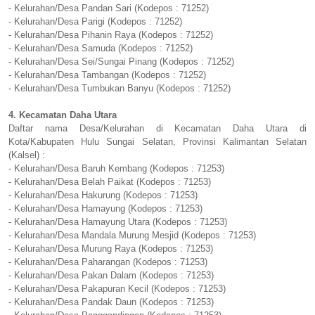
- Kelurahan/Desa Pandan Sari (Kodepos : 71252)
- Kelurahan/Desa Parigi (Kodepos : 71252)
- Kelurahan/Desa Pihanin Raya (Kodepos : 71252)
- Kelurahan/Desa Samuda (Kodepos : 71252)
- Kelurahan/Desa Sei/Sungai Pinang (Kodepos : 71252)
- Kelurahan/Desa Tambangan (Kodepos : 71252)
- Kelurahan/Desa Tumbukan Banyu (Kodepos : 71252)
4. Kecamatan Daha Utara
Daftar nama Desa/Kelurahan di Kecamatan Daha Utara di
Kota/Kabupaten Hulu Sungai Selatan, Provinsi Kalimantan Selatan
(Kalsel) :
- Kelurahan/Desa Baruh Kembang (Kodepos : 71253)
- Kelurahan/Desa Belah Paikat (Kodepos : 71253)
- Kelurahan/Desa Hakurung (Kodepos : 71253)
- Kelurahan/Desa Hamayung (Kodepos : 71253)
- Kelurahan/Desa Hamayung Utara (Kodepos : 71253)
- Kelurahan/Desa Mandala Murung Mesjid (Kodepos : 71253)
- Kelurahan/Desa Murung Raya (Kodepos : 71253)
- Kelurahan/Desa Paharangan (Kodepos : 71253)
- Kelurahan/Desa Pakan Dalam (Kodepos : 71253)
- Kelurahan/Desa Pakapuran Kecil (Kodepos : 71253)
- Kelurahan/Desa Pandak Daun (Kodepos : 71253)