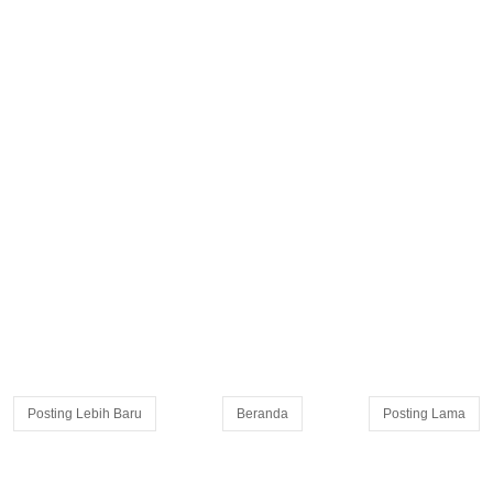
Posting Lebih Baru
Beranda
Posting Lama