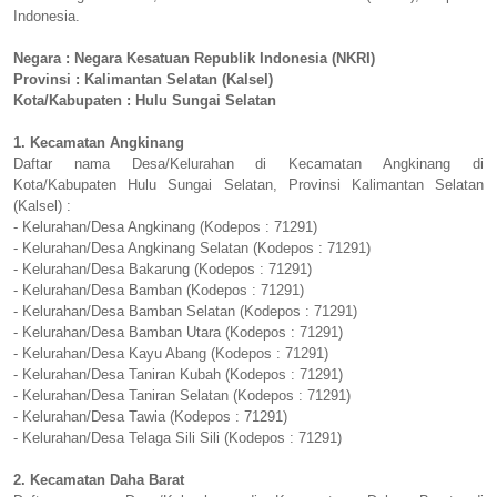
Indonesia.
Negara : Negara Kesatuan Republik Indonesia (NKRI)
Provinsi : Kalimantan Selatan (Kalsel)
Kota/Kabupaten : Hulu Sungai Selatan
1. Kecamatan Angkinang
Daftar nama Desa/Kelurahan di Kecamatan Angkinang di
Kota/Kabupaten Hulu Sungai Selatan, Provinsi Kalimantan Selatan
(Kalsel) :
- Kelurahan/Desa Angkinang (Kodepos : 71291)
- Kelurahan/Desa Angkinang Selatan (Kodepos : 71291)
- Kelurahan/Desa Bakarung (Kodepos : 71291)
- Kelurahan/Desa Bamban (Kodepos : 71291)
- Kelurahan/Desa Bamban Selatan (Kodepos : 71291)
- Kelurahan/Desa Bamban Utara (Kodepos : 71291)
- Kelurahan/Desa Kayu Abang (Kodepos : 71291)
- Kelurahan/Desa Taniran Kubah (Kodepos : 71291)
- Kelurahan/Desa Taniran Selatan (Kodepos : 71291)
- Kelurahan/Desa Tawia (Kodepos : 71291)
- Kelurahan/Desa Telaga Sili Sili (Kodepos : 71291)
2. Kecamatan Daha Barat