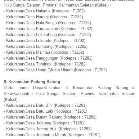
Hulu Sungai Selatan, Provinsi Kalimantan Selatan (Kalsel) :
- Kelurahan/Desa Halunuk (Kodepos : 71282)
- Kelurahan/Desa Haratai (Kodepos : 71282)
- Kelurahan/Desa Hulu Banyu (Kodepos : 71282)
- Kelurahan/Desa Kamawakan (Kodepos : 71282)
- Kelurahan/Desa Lok Lahung (Kodepos : 71282)
- Kelurahan/Desa Loksado (Kodepos : 71282)
- Kelurahan/Desa Lumpangi (Kodepos : 71282)
- Kelurahan/Desa Malinau (Kodepos : 71282)
- Kelurahan/Desa Panggungan (Kodepos : 71282)
- Kelurahan/Desa Tumingki (Kodepos : 71282)
- Kelurahan/Desa Ulang (Muara Ulang) (Kodepos : 71282)
8. Kecamatan Padang Batung
Daftar nama Desa/Kelurahan di Kecamatan Padang Batung di
Kota/Kabupaten Hulu Sungai Selatan, Provinsi Kalimantan Selatan
(Kalsel) :
- Kelurahan/Desa Batu Bini (Kodepos : 71281)
- Kelurahan/Desa Batu Laki (Kodepos : 71281)
- Kelurahan/Desa Durian Rabung (Kodepos : 71281)
- Kelurahan/Desa Jalatang (Kodepos : 71281)
- Kelurahan/Desa Jambu Hulu (Kodepos : 71281)
- Kelurahan/Desa Jembatan Merah (Kodepos : 71281)