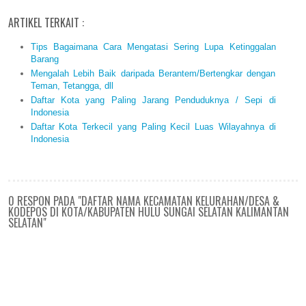
ARTIKEL TERKAIT :
Tips Bagaimana Cara Mengatasi Sering Lupa Ketinggalan
Barang
Mengalah Lebih Baik daripada Berantem/Bertengkar dengan
Teman, Tetangga, dll
Daftar Kota yang Paling Jarang Penduduknya / Sepi di
Indonesia
Daftar Kota Terkecil yang Paling Kecil Luas Wilayahnya di
Indonesia
0 RESPON PADA "DAFTAR NAMA KECAMATAN KELURAHAN/DESA &
KODEPOS DI KOTA/KABUPATEN HULU SUNGAI SELATAN KALIMANTAN
SELATAN"