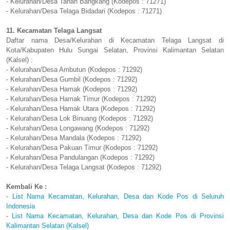
- Kelurahan/Desa Tanah Bangkang (Kodepos : 71271)
- Kelurahan/Desa Telaga Bidadari (Kodepos : 71271)
11. Kecamatan Telaga Langsat
Daftar nama Desa/Kelurahan di Kecamatan Telaga Langsat di
Kota/Kabupaten Hulu Sungai Selatan, Provinsi Kalimantan Selatan
(Kalsel) :
- Kelurahan/Desa Ambutun (Kodepos : 71292)
- Kelurahan/Desa Gumbil (Kodepos : 71292)
- Kelurahan/Desa Hamak (Kodepos : 71292)
- Kelurahan/Desa Hamak Timur (Kodepos : 71292)
- Kelurahan/Desa Hamak Utara (Kodepos : 71292)
- Kelurahan/Desa Lok Binuang (Kodepos : 71292)
- Kelurahan/Desa Longawang (Kodepos : 71292)
- Kelurahan/Desa Mandala (Kodepos : 71292)
- Kelurahan/Desa Pakuan Timur (Kodepos : 71292)
- Kelurahan/Desa Pandulangan (Kodepos : 71292)
- Kelurahan/Desa Telaga Langsat (Kodepos : 71292)
Kembali Ke :
-
List Nama Kecamatan, Kelurahan, Desa dan Kode Pos di Seluruh
Indonesia
-
List Nama Kecamatan, Kelurahan, Desa dan Kode Pos di Provinsi
Kalimantan Selatan (Kalsel)