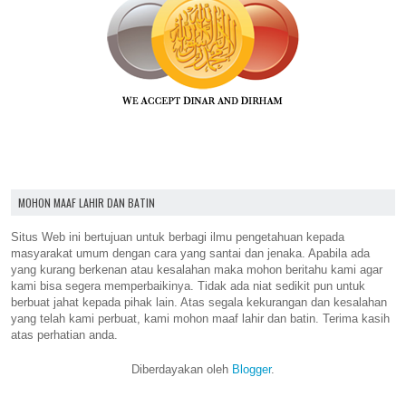
MOHON MAAF LAHIR DAN BATIN
Situs Web ini bertujuan untuk berbagi ilmu pengetahuan kepada
masyarakat umum dengan cara yang santai dan jenaka. Apabila ada
yang kurang berkenan atau kesalahan maka mohon beritahu kami agar
kami bisa segera memperbaikinya. Tidak ada niat sedikit pun untuk
berbuat jahat kepada pihak lain. Atas segala kekurangan dan kesalahan
yang telah kami perbuat, kami mohon maaf lahir dan batin. Terima kasih
atas perhatian anda.
Diberdayakan oleh
Blogger
.