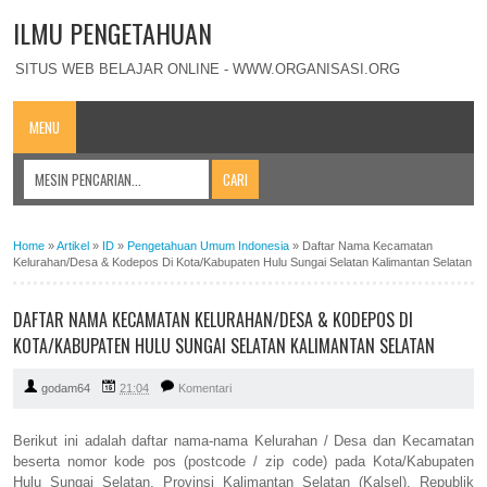
ILMU PENGETAHUAN
SITUS WEB BELAJAR ONLINE - WWW.ORGANISASI.ORG
MENU
Home
»
Artikel
»
ID
»
Pengetahuan Umum Indonesia
»
Daftar Nama Kecamatan
Kelurahan/Desa & Kodepos Di Kota/Kabupaten Hulu Sungai Selatan Kalimantan Selatan
DAFTAR NAMA KECAMATAN KELURAHAN/DESA & KODEPOS DI
KOTA/KABUPATEN HULU SUNGAI SELATAN KALIMANTAN SELATAN
godam64
21:04
Komentari
Berikut ini adalah daftar nama-nama Kelurahan / Desa dan Kecamatan
beserta nomor kode pos (postcode / zip code) pada Kota/Kabupaten
Hulu Sungai Selatan, Provinsi Kalimantan Selatan (Kalsel), Republik