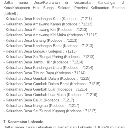
Daftar nama Desa/Kelurahan di Kecamatan Kandangan di
Kota/Kabupaten Hulu Sungai Selatan, Provinsi Kalimantan Selatan
(Kalsel) :
- Kelurahan/Desa Kandangan Kota (Kodepos : 71211)
- Kelurahan/Desa Amawang Kanan (Kodepos : 71213)
- Kelurahan/Desa Amawang Kiri (Kodepos : 71213)
- Kelurahan/Desa Amawang Kiri Muka (Kodepos : 71213)
- Kelurahan/Desa Bariang (Kodepos : 71213)
- Kelurahan/Desa Kandangan Barat (Kodepos : 71213)
- Kelurahan/Desa Lungau (Kodepos : 71213)
- Kelurahan/Desa Sei/Sungai Paring (Kodepos : 71213)
- Kelurahan/Desa Jambu Hilir (Kodepos : 71214)
- Kelurahan/Desa Kandangan Utara (Kodepos : 71214)
- Kelurahan/Desa Tibung Raya (Kodepos : 71214)
- Kelurahan/Desa Gambah Dalam (Kodepos : 71215)
- Kelurahan/Desa Gambah Dalam Barat (Kodepos : 71215)
- Kelurahan/Desa Gambah Luar (Kodepos : 71216)
- Kelurahan/Desa Gambah Luar Muka (Kodepos : 71216)
- Kelurahan/Desa Baluti (Kodepos : 71217)
- Kelurahan/Desa Bangkau (Kodepos : 71217)
- Kelurahan/Desa Sei/Sungai Kupang (Kodepos : 71217)
7. Kecamatan Loksado
Daftar nama Desa/Kelurahan di Kecamatan Loksado di Kota/Kabupaten