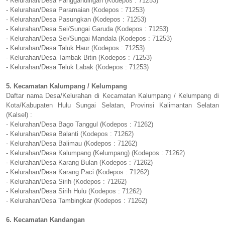
- Kelurahan/Desa Panggandingan (Kodepos : 71253)
- Kelurahan/Desa Paramaian (Kodepos : 71253)
- Kelurahan/Desa Pasungkan (Kodepos : 71253)
- Kelurahan/Desa Sei/Sungai Garuda (Kodepos : 71253)
- Kelurahan/Desa Sei/Sungai Mandala (Kodepos : 71253)
- Kelurahan/Desa Taluk Haur (Kodepos : 71253)
- Kelurahan/Desa Tambak Bitin (Kodepos : 71253)
- Kelurahan/Desa Teluk Labak (Kodepos : 71253)
5. Kecamatan Kalumpang / Kelumpang
Daftar nama Desa/Kelurahan di Kecamatan Kalumpang / Kelumpang di
Kota/Kabupaten Hulu Sungai Selatan, Provinsi Kalimantan Selatan
(Kalsel) :
- Kelurahan/Desa Bago Tanggul (Kodepos : 71262)
- Kelurahan/Desa Balanti (Kodepos : 71262)
- Kelurahan/Desa Balimau (Kodepos : 71262)
- Kelurahan/Desa Kalumpang (Kelumpang) (Kodepos : 71262)
- Kelurahan/Desa Karang Bulan (Kodepos : 71262)
- Kelurahan/Desa Karang Paci (Kodepos : 71262)
- Kelurahan/Desa Sirih (Kodepos : 71262)
- Kelurahan/Desa Sirih Hulu (Kodepos : 71262)
- Kelurahan/Desa Tambingkar (Kodepos : 71262)
6. Kecamatan Kandangan