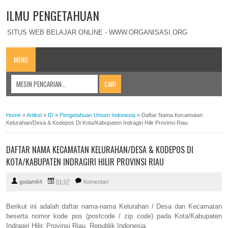
ILMU PENGETAHUAN
SITUS WEB BELAJAR ONLINE - WWW.ORGANISASI.ORG
MENU
Home
»
Artikel
»
ID
»
Pengetahuan Umum Indonesia
»
Daftar Nama Kecamatan
Kelurahan/Desa & Kodepos Di Kota/Kabupaten Indragiri Hilir Provinsi Riau
DAFTAR NAMA KECAMATAN KELURAHAN/DESA & KODEPOS DI
KOTA/KABUPATEN INDRAGIRI HILIR PROVINSI RIAU
godam64
01:07
Komentari
Berikut ini adalah daftar nama-nama Kelurahan / Desa dan Kecamatan
beserta nomor kode pos (postcode / zip code) pada Kota/Kabupaten
Indragiri Hilir, Provinsi Riau, Republik Indonesia.