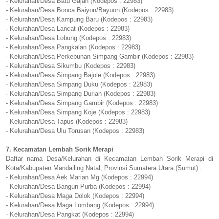
- Kelurahan/Desa Batu Gajah (Kodepos : 22983)
- Kelurahan/Desa Bonca Baiyon/Bayuon (Kodepos : 22983)
- Kelurahan/Desa Kampung Baru (Kodepos : 22983)
- Kelurahan/Desa Lancat (Kodepos : 22983)
- Kelurahan/Desa Lobung (Kodepos : 22983)
- Kelurahan/Desa Pangkalan (Kodepos : 22983)
- Kelurahan/Desa Perkebunan Simpang Gambir (Kodepos : 22983)
- Kelurahan/Desa Sikumbu (Kodepos : 22983)
- Kelurahan/Desa Simpang Bajole (Kodepos : 22983)
- Kelurahan/Desa Simpang Duku (Kodepos : 22983)
- Kelurahan/Desa Simpang Durian (Kodepos : 22983)
- Kelurahan/Desa Simpang Gambir (Kodepos : 22983)
- Kelurahan/Desa Simpang Koje (Kodepos : 22983)
- Kelurahan/Desa Tapus (Kodepos : 22983)
- Kelurahan/Desa Ulu Torusan (Kodepos : 22983)
7. Kecamatan Lembah Sorik Merapi
Daftar nama Desa/Kelurahan di Kecamatan Lembah Sorik Merapi di
Kota/Kabupaten Mandailing Natal, Provinsi Sumatera Utara (Sumut) :
- Kelurahan/Desa Aek Marian Mg (Kodepos : 22994)
- Kelurahan/Desa Bangun Purba (Kodepos : 22994)
- Kelurahan/Desa Maga Dolok (Kodepos : 22994)
- Kelurahan/Desa Maga Lombang (Kodepos : 22994)
- Kelurahan/Desa Pangkat (Kodepos : 22994)