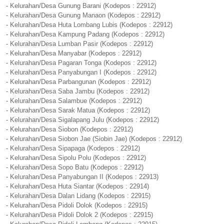
- Kelurahan/Desa Gunung Barani (Kodepos : 22912)
- Kelurahan/Desa Gunung Manaon (Kodepos : 22912)
- Kelurahan/Desa Huta Lombang Lubis (Kodepos : 22912)
- Kelurahan/Desa Kampung Padang (Kodepos : 22912)
- Kelurahan/Desa Lumban Pasir (Kodepos : 22912)
- Kelurahan/Desa Manyabar (Kodepos : 22912)
- Kelurahan/Desa Pagaran Tonga (Kodepos : 22912)
- Kelurahan/Desa Panyabungan I (Kodepos : 22912)
- Kelurahan/Desa Parbangunan (Kodepos : 22912)
- Kelurahan/Desa Saba Jambu (Kodepos : 22912)
- Kelurahan/Desa Salambue (Kodepos : 22912)
- Kelurahan/Desa Sarak Matua (Kodepos : 22912)
- Kelurahan/Desa Sigalapang Julu (Kodepos : 22912)
- Kelurahan/Desa Siobon (Kodepos : 22912)
- Kelurahan/Desa Siobon Jae (Siobin Jae) (Kodepos : 22912)
- Kelurahan/Desa Sipapaga (Kodepos : 22912)
- Kelurahan/Desa Sipolu Polu (Kodepos : 22912)
- Kelurahan/Desa Sopo Batu (Kodepos : 22912)
- Kelurahan/Desa Panyabungan II (Kodepos : 22913)
- Kelurahan/Desa Huta Siantar (Kodepos : 22914)
- Kelurahan/Desa Dalan Lidang (Kodepos : 22915)
- Kelurahan/Desa Pidoli Dolok (Kodepos : 22915)
- Kelurahan/Desa Pidoli Dolok 2 (Kodepos : 22915)