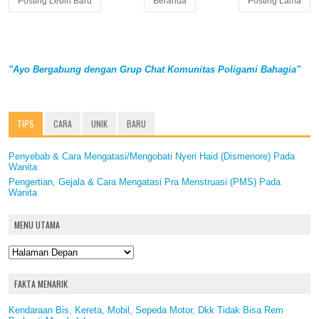
Posting Lebih Baru
Beranda
Posting Lama
"Ayo Bergabung dengan Grup Chat Komunitas Poligami Bahagia"
TIPS
CARA
UNIK
BARU
Penyebab & Cara Mengatasi/Mengobati Nyeri Haid (Dismenore) Pada
Wanita
Pengertian, Gejala & Cara Mengatasi Pra Menstruasi (PMS) Pada
Wanita
MENU UTAMA
FAKTA MENARIK
Kendaraan Bis, Kereta, Mobil, Sepeda Motor, Dkk Tidak Bisa Rem