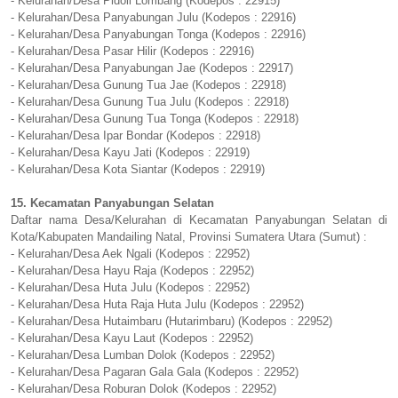
- Kelurahan/Desa Pidoli Lombang (Kodepos : 22915)
- Kelurahan/Desa Panyabungan Julu (Kodepos : 22916)
- Kelurahan/Desa Panyabungan Tonga (Kodepos : 22916)
- Kelurahan/Desa Pasar Hilir (Kodepos : 22916)
- Kelurahan/Desa Panyabungan Jae (Kodepos : 22917)
- Kelurahan/Desa Gunung Tua Jae (Kodepos : 22918)
- Kelurahan/Desa Gunung Tua Julu (Kodepos : 22918)
- Kelurahan/Desa Gunung Tua Tonga (Kodepos : 22918)
- Kelurahan/Desa Ipar Bondar (Kodepos : 22918)
- Kelurahan/Desa Kayu Jati (Kodepos : 22919)
- Kelurahan/Desa Kota Siantar (Kodepos : 22919)
15. Kecamatan Panyabungan Selatan
Daftar nama Desa/Kelurahan di Kecamatan Panyabungan Selatan di
Kota/Kabupaten Mandailing Natal, Provinsi Sumatera Utara (Sumut) :
- Kelurahan/Desa Aek Ngali (Kodepos : 22952)
- Kelurahan/Desa Hayu Raja (Kodepos : 22952)
- Kelurahan/Desa Huta Julu (Kodepos : 22952)
- Kelurahan/Desa Huta Raja Huta Julu (Kodepos : 22952)
- Kelurahan/Desa Hutaimbaru (Hutarimbaru) (Kodepos : 22952)
- Kelurahan/Desa Kayu Laut (Kodepos : 22952)
- Kelurahan/Desa Lumban Dolok (Kodepos : 22952)
- Kelurahan/Desa Pagaran Gala Gala (Kodepos : 22952)
- Kelurahan/Desa Roburan Dolok (Kodepos : 22952)