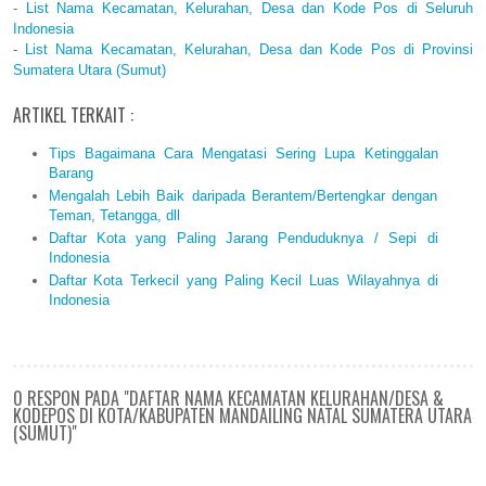
-
List Nama Kecamatan, Kelurahan, Desa dan Kode Pos di Seluruh
Indonesia
-
List Nama Kecamatan, Kelurahan, Desa dan Kode Pos di Provinsi
Sumatera Utara (Sumut)
ARTIKEL TERKAIT :
Tips Bagaimana Cara Mengatasi Sering Lupa Ketinggalan
Barang
Mengalah Lebih Baik daripada Berantem/Bertengkar dengan
Teman, Tetangga, dll
Daftar Kota yang Paling Jarang Penduduknya / Sepi di
Indonesia
Daftar Kota Terkecil yang Paling Kecil Luas Wilayahnya di
Indonesia
0 RESPON PADA "DAFTAR NAMA KECAMATAN KELURAHAN/DESA &
KODEPOS DI KOTA/KABUPATEN MANDAILING NATAL SUMATERA UTARA
(SUMUT)"