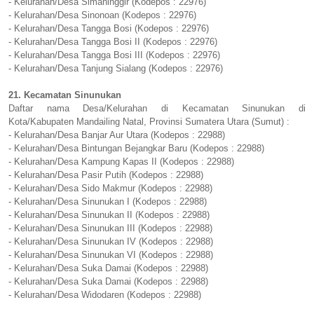
- Kelurahan/Desa Simaninggir (Kodepos : 22976)
- Kelurahan/Desa Sinonoan (Kodepos : 22976)
- Kelurahan/Desa Tangga Bosi (Kodepos : 22976)
- Kelurahan/Desa Tangga Bosi II (Kodepos : 22976)
- Kelurahan/Desa Tangga Bosi III (Kodepos : 22976)
- Kelurahan/Desa Tanjung Sialang (Kodepos : 22976)
21. Kecamatan Sinunukan
Daftar nama Desa/Kelurahan di Kecamatan Sinunukan di
Kota/Kabupaten Mandailing Natal, Provinsi Sumatera Utara (Sumut) :
- Kelurahan/Desa Banjar Aur Utara (Kodepos : 22988)
- Kelurahan/Desa Bintungan Bejangkar Baru (Kodepos : 22988)
- Kelurahan/Desa Kampung Kapas II (Kodepos : 22988)
- Kelurahan/Desa Pasir Putih (Kodepos : 22988)
- Kelurahan/Desa Sido Makmur (Kodepos : 22988)
- Kelurahan/Desa Sinunukan I (Kodepos : 22988)
- Kelurahan/Desa Sinunukan II (Kodepos : 22988)
- Kelurahan/Desa Sinunukan III (Kodepos : 22988)
- Kelurahan/Desa Sinunukan IV (Kodepos : 22988)
- Kelurahan/Desa Sinunukan VI (Kodepos : 22988)
- Kelurahan/Desa Suka Damai (Kodepos : 22988)
- Kelurahan/Desa Suka Damai (Kodepos : 22988)
- Kelurahan/Desa Widodaren (Kodepos : 22988)