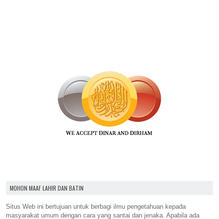
MOHON MAAF LAHIR DAN BATIN
Situs Web ini bertujuan untuk berbagi ilmu pengetahuan kepada
masyarakat umum dengan cara yang santai dan jenaka. Apabila ada