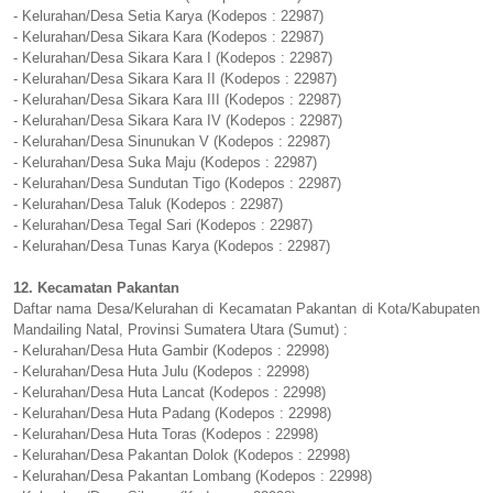
- Kelurahan/Desa Setia Karya (Kodepos : 22987)
- Kelurahan/Desa Sikara Kara (Kodepos : 22987)
- Kelurahan/Desa Sikara Kara I (Kodepos : 22987)
- Kelurahan/Desa Sikara Kara II (Kodepos : 22987)
- Kelurahan/Desa Sikara Kara III (Kodepos : 22987)
- Kelurahan/Desa Sikara Kara IV (Kodepos : 22987)
- Kelurahan/Desa Sinunukan V (Kodepos : 22987)
- Kelurahan/Desa Suka Maju (Kodepos : 22987)
- Kelurahan/Desa Sundutan Tigo (Kodepos : 22987)
- Kelurahan/Desa Taluk (Kodepos : 22987)
- Kelurahan/Desa Tegal Sari (Kodepos : 22987)
- Kelurahan/Desa Tunas Karya (Kodepos : 22987)
12. Kecamatan Pakantan
Daftar nama Desa/Kelurahan di Kecamatan Pakantan di Kota/Kabupaten
Mandailing Natal, Provinsi Sumatera Utara (Sumut) :
- Kelurahan/Desa Huta Gambir (Kodepos : 22998)
- Kelurahan/Desa Huta Julu (Kodepos : 22998)
- Kelurahan/Desa Huta Lancat (Kodepos : 22998)
- Kelurahan/Desa Huta Padang (Kodepos : 22998)
- Kelurahan/Desa Huta Toras (Kodepos : 22998)
- Kelurahan/Desa Pakantan Dolok (Kodepos : 22998)
- Kelurahan/Desa Pakantan Lombang (Kodepos : 22998)