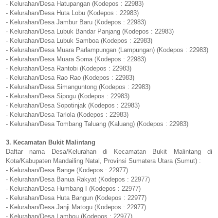
- Kelurahan/Desa Hatupangan (Kodepos : 22983)
- Kelurahan/Desa Huta Lobu (Kodepos : 22983)
- Kelurahan/Desa Jambur Baru (Kodepos : 22983)
- Kelurahan/Desa Lubuk Bandar Panjang (Kodepos : 22983)
- Kelurahan/Desa Lubuk Samboa (Kodepos : 22983)
- Kelurahan/Desa Muara Parlampungan (Lampungan) (Kodepos : 22983)
- Kelurahan/Desa Muara Soma (Kodepos : 22983)
- Kelurahan/Desa Rantobi (Kodepos : 22983)
- Kelurahan/Desa Rao Rao (Kodepos : 22983)
- Kelurahan/Desa Simanguntong (Kodepos : 22983)
- Kelurahan/Desa Sipogu (Kodepos : 22983)
- Kelurahan/Desa Sopotinjak (Kodepos : 22983)
- Kelurahan/Desa Tarlola (Kodepos : 22983)
- Kelurahan/Desa Tombang Taluang (Kaluang) (Kodepos : 22983)
3. Kecamatan Bukit Malintang
Daftar nama Desa/Kelurahan di Kecamatan Bukit Malintang di
Kota/Kabupaten Mandailing Natal, Provinsi Sumatera Utara (Sumut) :
- Kelurahan/Desa Bange (Kodepos : 22977)
- Kelurahan/Desa Banua Rakyat (Kodepos : 22977)
- Kelurahan/Desa Humbang I (Kodepos : 22977)
- Kelurahan/Desa Huta Bangun (Kodepos : 22977)
- Kelurahan/Desa Janji Matogu (Kodepos : 22977)
- Kelurahan/Desa Lambou (Kodepos : 22977)