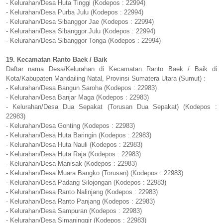
- Kelurahan/Desa Huta Tinggi (Kodepos : 22994)
- Kelurahan/Desa Purba Julu (Kodepos : 22994)
- Kelurahan/Desa Sibanggor Jae (Kodepos : 22994)
- Kelurahan/Desa Sibanggor Julu (Kodepos : 22994)
- Kelurahan/Desa Sibanggor Tonga (Kodepos : 22994)
19. Kecamatan Ranto Baek / Baik
Daftar nama Desa/Kelurahan di Kecamatan Ranto Baek / Baik di
Kota/Kabupaten Mandailing Natal, Provinsi Sumatera Utara (Sumut) :
- Kelurahan/Desa Bangun Saroha (Kodepos : 22983)
- Kelurahan/Desa Banjar Maga (Kodepos : 22983)
- Kelurahan/Desa Dua Sepakat (Torusan Dua Sepakat) (Kodepos :
22983)
- Kelurahan/Desa Gonting (Kodepos : 22983)
- Kelurahan/Desa Huta Baringin (Kodepos : 22983)
- Kelurahan/Desa Huta Nauli (Kodepos : 22983)
- Kelurahan/Desa Huta Raja (Kodepos : 22983)
- Kelurahan/Desa Manisak (Kodepos : 22983)
- Kelurahan/Desa Muara Bangko (Torusan) (Kodepos : 22983)
- Kelurahan/Desa Padang Silojongan (Kodepos : 22983)
- Kelurahan/Desa Ranto Nalinjang (Kodepos : 22983)
- Kelurahan/Desa Ranto Panjang (Kodepos : 22983)
- Kelurahan/Desa Sampuran (Kodepos : 22983)
- Kelurahan/Desa Simaninggir (Kodepos : 22983)