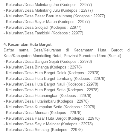
- Kelurahan/Desa Malintang Jae (Kodepos : 22977)
- Kelurahan/Desa Malintang Julu (Kodepos : 22977)
- Kelurahan/Desa Pasar Baru Malintang (Kodepos : 22977)
- Kelurahan/Desa Sayur Matua (Kodepos : 22977)
- Kelurahan/Desa Sidojadi (Kodepos : 22977)
- Kelurahan/Desa Tambiski (Kodepos : 22977)
4. Kecamatan Huta Bargot
Daftar nama Desa/Kelurahan di Kecamatan Huta Bargot di
Kota/Kabupaten Mandailing Natal, Provinsi Sumatera Utara (Sumut) :
- Kelurahan/Desa Bangun Sejati (Kodepos : 22978)
- Kelurahan/Desa Binanga (Kodepos : 22978)
- Kelurahan/Desa Huta Bargot Dolok (Kodepos : 22978)
- Kelurahan/Desa Huta Bargot Lombang (Kodepos : 22978)
- Kelurahan/Desa Huta Bargot Nauli (Kodepos : 22978)
- Kelurahan/Desa Huta Bargot Setia (Kodepos : 22978)
- Kelurahan/Desa Hutanaingkan (Kodepos : 22978)
- Kelurahan/Desa Hutarimbaru (Kodepos : 22978)
- Kelurahan/Desa Kumpulan Setia (Kodepos : 22978)
- Kelurahan/Desa Mondan (Kodepos : 22978)
- Kelurahan/Desa Pasar Huta Bargot (Kodepos : 22978)
- Kelurahan/Desa Sayur Maincat (Kodepos : 22978)
- Kelurahan/Desa Simalagi (Kodepos : 22978)