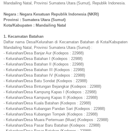
Mandailing Natal, Provinsi Sumatera Utara (Sumut), Republik Indonesia.
Negara : Negara Kesatuan Republik Indonesia (NKRI)
Provinsi : Sumatera Utara (Sumut)
Kota/Kabupaten : Mandailing Natal
1. Kecamatan Batahan
Daftar nama Desa/Kelurahan di Kecamatan Batahan di Kota/Kabupaten
Mandailing Natal, Provinsi Sumatera Utara (Sumut) :
- Kelurahan/Desa Banjar Aur (Kodepos : 22988)
- Kelurahan/Desa Batahan I (Kodepos : 22988)
- Kelurahan/Desa Batahan II (Kodepos : 22988)
- Kelurahan/Desa Batahan III (Kodepos : 22988)
- Kelurahan/Desa Batahan IV (Kodepos : 22988)
- Kelurahan/Desa Batu Sondat (Kodepos : 22988)
- Kelurahan/Desa Bintungan Bejangkar (Kodepos : 22988)
- Kelurahan/Desa Kampung Kapas I (Kodepos : 22988)
- Kelurahan/Desa Kampung Kapas II (Kodepos : 22988)
- Kelurahan/Desa Kuala Batahan (Kodepos : 22988)
- Kelurahan/Desa Kubangan Pandan Sari (Kodepos : 22988)
- Kelurahan/Desa Kubangan Tompek (Kodepos : 22988)
- Kelurahan/Desa Muara Pertemuan (Muar) (Kodepos : 22988)
- Kelurahan/Desa Pasar Baru Batahan (Kodepos : 22988)
- Kelurahan/Desa Pasar Batahan (Kodepos : 22988)