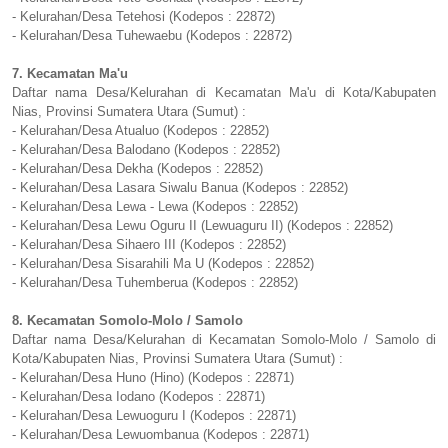
- Kelurahan/Desa Tetehosi (Kodepos : 22872)
- Kelurahan/Desa Tuhewaebu (Kodepos : 22872)
7. Kecamatan Ma'u
Daftar nama Desa/Kelurahan di Kecamatan Ma'u di Kota/Kabupaten
Nias, Provinsi Sumatera Utara (Sumut) :
- Kelurahan/Desa Atualuo (Kodepos : 22852)
- Kelurahan/Desa Balodano (Kodepos : 22852)
- Kelurahan/Desa Dekha (Kodepos : 22852)
- Kelurahan/Desa Lasara Siwalu Banua (Kodepos : 22852)
- Kelurahan/Desa Lewa - Lewa (Kodepos : 22852)
- Kelurahan/Desa Lewu Oguru II (Lewuaguru II) (Kodepos : 22852)
- Kelurahan/Desa Sihaero III (Kodepos : 22852)
- Kelurahan/Desa Sisarahili Ma U (Kodepos : 22852)
- Kelurahan/Desa Tuhemberua (Kodepos : 22852)
8. Kecamatan Somolo-Molo / Samolo
Daftar nama Desa/Kelurahan di Kecamatan Somolo-Molo / Samolo di
Kota/Kabupaten Nias, Provinsi Sumatera Utara (Sumut) :
- Kelurahan/Desa Huno (Hino) (Kodepos : 22871)
- Kelurahan/Desa Iodano (Kodepos : 22871)
- Kelurahan/Desa Lewuoguru I (Kodepos : 22871)
- Kelurahan/Desa Lewuombanua (Kodepos : 22871)