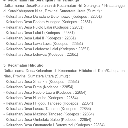
4. Kecamatan Hili Serangkai / Hilisaranggu
Daftar nama Desa/Kelurahan di Kecamatan Hili Serangkai / Hilisaranggu
di Kota/Kabupaten Nias, Provinsi Sumatera Utara (Sumut) :
- Kelurahan/Desa Dahadano Botombawo (Kodepos : 22851)
- Kelurahan/Desa Fadoro Hunogoa (Kodepos : 22851)
- Kelurahan/Desa Fulolo Lalai (Kodepos : 22851)
- Kelurahan/Desa Lalai I (Kodepos : 22851)
- Kelurahan/Desa Lalai II (Kodepos : 22851)
- Kelurahan/Desa Lawa Lawa (Kodepos : 22851)
- Kelurahan/Desa Lolofaoso Lalai (Kodepos : 22851)
- Kelurahan/Desa Lolowua (Kodepos : 22851)
5. Kecamatan Hiliduho
Daftar nama Desa/Kelurahan di Kecamatan Hiliduho di Kota/Kabupaten
Nias, Provinsi Sumatera Utara (Sumut) :
- Kelurahan/Desa Sinarikhi (Kodepos : 22851)
- Kelurahan/Desa Dima (Kodepos : 22854)
- Kelurahan/Desa Fadoro Lauru (Kodepos : 22854)
- Kelurahan/Desa Hiliduho (Kodepos : 22854)
- Kelurahan/Desa Hiligodu Tanoseo (Kodepos : 22854)
- Kelurahan/Desa Lasara Tanoseo (Kodepos : 22854)
- Kelurahan/Desa Mazingo Tanoseo (Kodepos : 22854)
- Kelurahan/Desa Ombolata Saloo (Kodepos : 22854)
- Kelurahan/Desa Ononamolo I Botomuzoi (Kodepos : 22854)