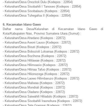
- Kelurahan/Desa Onozitoli Dulu (Kodepos : 22854)
- Kelurahan/Desa Sisobahili I Tanoseo (Kodepos : 22854)
- Kelurahan/Desa Sisobalauru (Kodepos : 22854)
- Kelurahan/Desa Tuhegafoa II (Kodepos : 22854)
6. Kecamatan Idano Gawo
Daftar nama Desa/Kelurahan di Kecamatan Idano Gawo di
Kota/Kabupaten Nias, Provinsi Sumatera Utara (Sumut) :
- Kelurahan/Desa Ahedano (Kodepos : 22872)
- Kelurahan/Desa Awoni Lauso (Kodepos : 22872)
- Kelurahan/Desa Biouti (Kodepos : 22872)
- Kelurahan/Desa Bobozioli Loloanaa (Kodepos : 22872)
- Kelurahan/Desa Bozihona (Kodepos : 22872)
- Kelurahan/Desa Hililawae (Kodepos : 22872)
- Kelurahan/Desa Hilimoasio (Kodepos : 22872)
- Kelurahan/Desa Hilinaa Tafuo (Kodepos : 22872)
- Kelurahan/Desa Hilionozega (Kodepos : 22872)
- Kelurahan/Desa Laowo Hilimbaruzo (Kodepos : 22872)
- Kelurahan/Desa Maliwaa (Kodepos : 22872)
- Kelurahan/Desa Mondrali (Kodepos : 22872)
- Kelurahan/Desa Oladano (Kodepos : 22872)
- Kelurahan/Desa Saiwahili Hiliadulo (Kodepos : 22872)
- Kelurahan/Desa Sisobahili Iraonohura (Kodepos : 22872)
- Kelurahan/Desa Tete Goenaai (Kodepos : 22872)