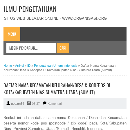
ILMU PENGETAHUAN
SITUS WEB BELAJAR ONLINE - WWW.ORGANISASI.ORG
MENU
Home
»
Artikel
»
ID
»
Pengetahuan Umum Indonesia
»
Daftar Nama Kecamatan
Kelurahan/Desa & Kodepos Di Kota/Kabupaten Nias Sumatera Utara (Sumut)
DAFTAR NAMA KECAMATAN KELURAHAN/DESA & KODEPOS DI
KOTA/KABUPATEN NIAS SUMATERA UTARA (SUMUT)
godam64
05:37
Komentari
Berikut ini adalah daftar nama-nama Kelurahan / Desa dan Kecamatan
beserta nomor kode pos (postcode / zip code) pada Kota/Kabupaten
Nias, Provinsi Sumatera Utara (Sumut), Republik Indonesia.