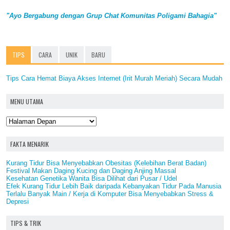
"Ayo Bergabung dengan Grup Chat Komunitas Poligami Bahagia"
TIPS
CARA
UNIK
BARU
Tips Cara Hemat Biaya Akses Internet (Irit Murah Meriah) Secara Mudah
MENU UTAMA
FAKTA MENARIK
Kurang Tidur Bisa Menyebabkan Obesitas (Kelebihan Berat Badan)
Festival Makan Daging Kucing dan Daging Anjing Massal
Kesehatan Genetika Wanita Bisa Dilihat dari Pusar / Udel
Efek Kurang Tidur Lebih Baik daripada Kebanyakan Tidur Pada Manusia
Terlalu Banyak Main / Kerja di Komputer Bisa Menyebabkan Stress &
Depresi
TIPS & TRIK