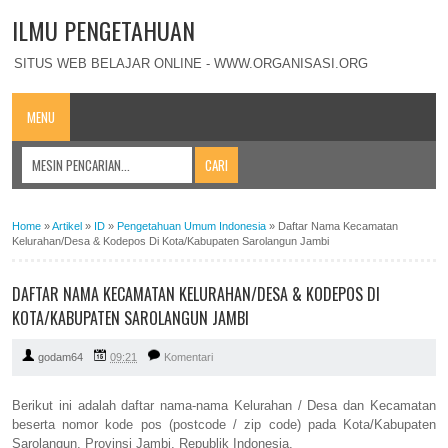
ILMU PENGETAHUAN
SITUS WEB BELAJAR ONLINE - WWW.ORGANISASI.ORG
MENU
Home
»
Artikel
»
ID
»
Pengetahuan Umum Indonesia
»
Daftar Nama Kecamatan
Kelurahan/Desa & Kodepos Di Kota/Kabupaten Sarolangun Jambi
DAFTAR NAMA KECAMATAN KELURAHAN/DESA & KODEPOS DI
KOTA/KABUPATEN SAROLANGUN JAMBI
godam64
09:21
Komentari
Berikut ini adalah daftar nama-nama Kelurahan / Desa dan Kecamatan
beserta nomor kode pos (postcode / zip code) pada Kota/Kabupaten
Sarolangun, Provinsi Jambi, Republik Indonesia.