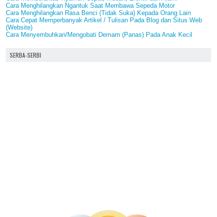
Cara Menghilangkan Ngantuk Saat Membawa Sepeda Motor
Cara Menghilangkan Rasa Benci (Tidak Suka) Kepada Orang Lain
Cara Cepat Memperbanyak Artikel / Tulisan Pada Blog dan Situs Web
(Website)
Cara Menyembuhkan/Mengobati Demam (Panas) Pada Anak Kecil
SERBA-SERBI