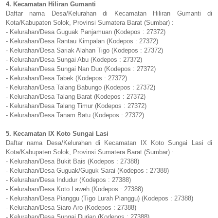
4. Kecamatan Hiliran Gumanti
Daftar nama Desa/Kelurahan di Kecamatan Hiliran Gumanti di
Kota/Kabupaten Solok, Provinsi Sumatera Barat (Sumbar) :
- Kelurahan/Desa Guguak Panjamuan (Kodepos : 27372)
- Kelurahan/Desa Rantau Kimpalan (Kodepos : 27372)
- Kelurahan/Desa Sariak Alahan Tigo (Kodepos : 27372)
- Kelurahan/Desa Sungai Abu (Kodepos : 27372)
- Kelurahan/Desa Sungai Nan Duo (Kodepos : 27372)
- Kelurahan/Desa Tabek (Kodepos : 27372)
- Kelurahan/Desa Talang Babungo (Kodepos : 27372)
- Kelurahan/Desa Talang Barat (Kodepos : 27372)
- Kelurahan/Desa Talang Timur (Kodepos : 27372)
- Kelurahan/Desa Tanam Batu (Kodepos : 27372)
5. Kecamatan IX Koto Sungai Lasi
Daftar nama Desa/Kelurahan di Kecamatan IX Koto Sungai Lasi di
Kota/Kabupaten Solok, Provinsi Sumatera Barat (Sumbar) :
- Kelurahan/Desa Bukit Bais (Kodepos : 27388)
- Kelurahan/Desa Guguak/Guguk Sarai (Kodepos : 27388)
- Kelurahan/Desa Indudur (Kodepos : 27388)
- Kelurahan/Desa Koto Laweh (Kodepos : 27388)
- Kelurahan/Desa Pianggu (Tigo Lurah Pianggu) (Kodepos : 27388)
- Kelurahan/Desa Siaro-Aro (Kodepos : 27388)
- Kelurahan/Desa Sungai Durian (Kodepos : 27388)