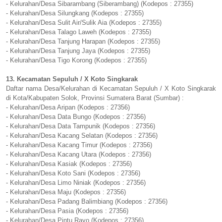
- Kelurahan/Desa Sibarambang (Siberambang) (Kodepos : 27355)
- Kelurahan/Desa Silungkang (Kodepos : 27355)
- Kelurahan/Desa Sulit Air/Sulik Aia (Kodepos : 27355)
- Kelurahan/Desa Talago Laweh (Kodepos : 27355)
- Kelurahan/Desa Tanjung Harapan (Kodepos : 27355)
- Kelurahan/Desa Tanjung Jaya (Kodepos : 27355)
- Kelurahan/Desa Tigo Korong (Kodepos : 27355)
13. Kecamatan Sepuluh / X Koto Singkarak
Daftar nama Desa/Kelurahan di Kecamatan Sepuluh / X Koto Singkarak
di Kota/Kabupaten Solok, Provinsi Sumatera Barat (Sumbar) :
- Kelurahan/Desa Aripan (Kodepos : 27356)
- Kelurahan/Desa Data Bungo (Kodepos : 27356)
- Kelurahan/Desa Data Tampunik (Kodepos : 27356)
- Kelurahan/Desa Kacang Selatan (Kodepos : 27356)
- Kelurahan/Desa Kacang Timur (Kodepos : 27356)
- Kelurahan/Desa Kacang Utara (Kodepos : 27356)
- Kelurahan/Desa Kasiak (Kodepos : 27356)
- Kelurahan/Desa Koto Sani (Kodepos : 27356)
- Kelurahan/Desa Limo Niniak (Kodepos : 27356)
- Kelurahan/Desa Maju (Kodepos : 27356)
- Kelurahan/Desa Padang Balimbiang (Kodepos : 27356)
- Kelurahan/Desa Pasia (Kodepos : 27356)
- Kelurahan/Desa Pintu Rayo (Kodepos : 27356)