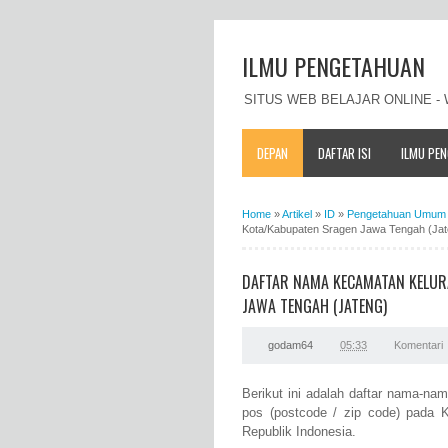
ILMU PENGETAHUAN
SITUS WEB BELAJAR ONLINE 
DEPAN
DAFTAR ISI
ILMU PE
Home
»
Artikel
»
ID
»
Pengetahuan Umum 
Kota/Kabupaten Sragen Jawa Tengah (Jat
DAFTAR NAMA KECAMATAN KELUR
JAWA TENGAH (JATENG)
godam64
05:33
Komentari
Berikut ini adalah daftar nama-n
pos (postcode / zip code) pada K
Republik Indonesia.