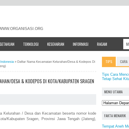
- WWW.ORGANISASI.ORG
NGETAHUAN
TEKNOLOGI
KESEHARIAN
INFORMASI
RAGAM
TIPS
CARA
Indonesia
»
Daftar Nama Kecamatan Kelurahan/Desa & Kodepos Di
eng)
Tips Cara Menc
Tetap Sehat Ki
AHAN/DESA & KODEPOS DI KOTA/KABUPATEN SRAGEN
MENU UTAMA
ama Kelurahan / Desa dan Kecamatan beserta nomor kode
FAKTA MENARIK
ota/Kabupaten Sragen, Provinsi Jawa Tengah (Jateng),
Tempat Aneh Mob