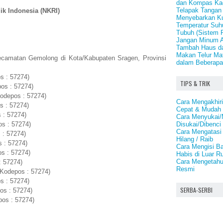
dan Kompas Ka
Telapak Tangan
ik Indonesia (NKRI)
Menyebarkan K
Temperatur Suh
Tubuh (Sistem 
Jangan Minum A
Tambah Haus da
Makan Telur Mat
ecamatan Gemolong di Kota/Kabupaten Sragen, Provinsi
dalam Beberapa
s : 57274)
TIPS & TRIK
os : 57274)
odepos : 57274)
Cara Mengakhiri
s : 57274)
Cepat & Mudah
 : 57274)
Cara Menyukai/
Disukai/Dibenci
s : 57274)
Cara Mengatasi
 : 57274)
Hilang / Raib
s : 57274)
Cara Mengisi B
s : 57274)
Habis di Luar 
Cara Mengetahu
: 57274)
Resmi
Kodepos : 57274)
s : 57274)
SERBA-SERBI
os : 57274)
pos : 57274)