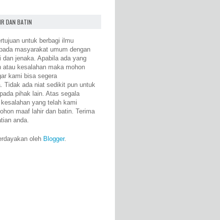
IR DAN BATIN
rtujuan untuk berbagi ilmu
epada masyarakat umum dengan
i dan jenaka. Apabila ada yang
n atau kesalahan maka mohon
gar kami bisa segera
 Tidak ada niat sedikit pun untuk
pada pihak lain. Atas segala
 kesalahan yang telah kami
ohon maaf lahir dan batin. Terima
atian anda.
erdayakan oleh
Blogger
.