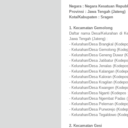
Negara : Negara Kesatuan Republ
Provinsi : Jawa Tengah (Jateng)
Kota/Kabupaten : Sragen
1. Kecamatan Gemolong
Daftar nama Desa/Kelurahan di K
Jawa Tengah (Jateng) :
- Kelurahan/Desa Brangkal (Kodepo
- Kelurahan/Desa Gemolong (Kodep
- Kelurahan/Desa Geneng Duwur (K
- Kelurahan/Desa Jatibatur (Kodepo
- Kelurahan/Desa Jenalas (Kodepos
- Kelurahan/Desa Kalangan (Kodepo
- Kelurahan/Desa Kaloran (Kodepos
- Kelurahan/Desa Kragilan (Kodepo
- Kelurahan/Desa Kwangen (Kodepo
- Kelurahan/Desa Nganti (Kodepos 
- Kelurahan/Desa Ngembat Padas (
- Kelurahan/Desa Peleman (Kodepo
- Kelurahan/Desa Purworejo (Kodep
- Kelurahan/Desa Tegaldowo (Kode
2. Kecamatan Gesi