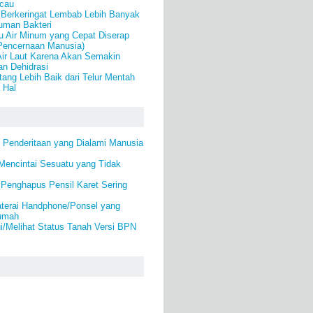
cau
 Berkeringat Lembab Lebih Banyak
uman Bakteri
u Air Minum yang Cepat Diserap
Pencernaan Manusia)
ir Laut Karena Akan Semakin
n Dehidrasi
ang Lebih Baik dari Telur Mentah
 Hal
 Penderitaan yang Dialami Manusia
Mencintai Sesuatu yang Tidak
 Penghapus Pensil Karet Sering
aterai Handphone/Ponsel yang
Rumah
i/Melihat Status Tanah Versi BPN