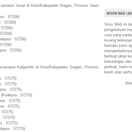
camatan Jenar di Kota/Kabupaten Sragen, Provinsi Jawa
MOHON MAAF LAH
os : 57256)
 : 57256)
Situs Web ini be
 57256)
pengetahuan k
 57256)
cara yang santa
odepos : 57256)
kurang berkena
 57256)
beritahu kami a
pos : 57256)
memperbaikinya.
berbuat jahat ke
kekurangan dan
perbuat, kami m
camatan Kalijambe di Kota/Kabupaten Sragen, Provinsi
kasih atas perh
 : 57275)
Dib
 : 57275)
pos : 57275)
 (Kodepos : 57275)
pos : 57275)
os : 57275)
: 57275)
 : 57275)
s : 57275)
depos : 57275)