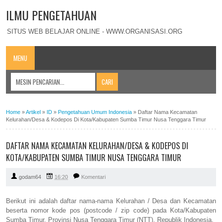
ILMU PENGETAHUAN
SITUS WEB BELAJAR ONLINE - WWW.ORGANISASI.ORG
MENU
Home
»
Artikel
»
ID
»
Pengetahuan Umum Indonesia
»
Daftar Nama Kecamatan
Kelurahan/Desa & Kodepos Di Kota/Kabupaten Sumba Timur Nusa Tenggara Timur
DAFTAR NAMA KECAMATAN KELURAHAN/DESA & KODEPOS DI
KOTA/KABUPATEN SUMBA TIMUR NUSA TENGGARA TIMUR
godam64
16:20
Komentari
Berikut ini adalah daftar nama-nama Kelurahan / Desa dan Kecamatan
beserta nomor kode pos (postcode / zip code) pada Kota/Kabupaten
Sumba Timur, Provinsi Nusa Tenggara Timur (NTT), Republik Indonesia.