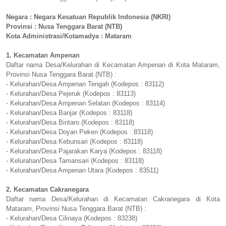
Negara : Negara Kesatuan Republik Indonesia (NKRI)
Provinsi : Nusa Tenggara Barat (NTB)
Kota Administrasi/Kotamadya : Mataram
1. Kecamatan Ampenan
Daftar nama Desa/Kelurahan di Kecamatan Ampenan di Kota Mataram,
Provinsi Nusa Tenggara Barat (NTB) :
- Kelurahan/Desa Ampenan Tengah (Kodepos : 83112)
- Kelurahan/Desa Pejeruk (Kodepos : 83113)
- Kelurahan/Desa Ampenan Selatan (Kodepos : 83114)
- Kelurahan/Desa Banjar (Kodepos : 83118)
- Kelurahan/Desa Bintaro (Kodepos : 83118)
- Kelurahan/Desa Doyan Peken (Kodepos : 83118)
- Kelurahan/Desa Kebunsari (Kodepos : 83118)
- Kelurahan/Desa Pajarakan Karya (Kodepos : 83118)
- Kelurahan/Desa Tamansari (Kodepos : 83118)
- Kelurahan/Desa Ampenan Utara (Kodepos : 83511)
2. Kecamatan Cakranegara
Daftar nama Desa/Kelurahan di Kecamatan Cakranegara di Kota
Mataram, Provinsi Nusa Tenggara Barat (NTB) :
- Kelurahan/Desa Cilinaya (Kodepos : 83238)