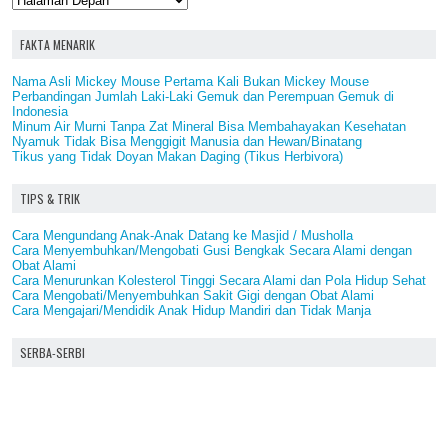
FAKTA MENARIK
Nama Asli Mickey Mouse Pertama Kali Bukan Mickey Mouse
Perbandingan Jumlah Laki-Laki Gemuk dan Perempuan Gemuk di
Indonesia
Minum Air Murni Tanpa Zat Mineral Bisa Membahayakan Kesehatan
Nyamuk Tidak Bisa Menggigit Manusia dan Hewan/Binatang
Tikus yang Tidak Doyan Makan Daging (Tikus Herbivora)
TIPS & TRIK
Cara Mengundang Anak-Anak Datang ke Masjid / Musholla
Cara Menyembuhkan/Mengobati Gusi Bengkak Secara Alami dengan
Obat Alami
Cara Menurunkan Kolesterol Tinggi Secara Alami dan Pola Hidup Sehat
Cara Mengobati/Menyembuhkan Sakit Gigi dengan Obat Alami
Cara Mengajari/Mendidik Anak Hidup Mandiri dan Tidak Manja
SERBA-SERBI