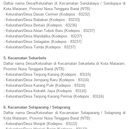
Daftar nama Desa/Kelurahan di Kecamatan Sandubaya / Sandujaya di
Kota Mataram, Provinsi Nusa Tenggara Barat (NTB) :
- Kelurahan/Desa Dasan Cermen (Kodepos : 83232)
- Kelurahan/Desa Babakan (Kodepos : 83233)
- Kelurahan/Desa Bertais (Kodepos : 83236)
- Kelurahan/Desa Abian Tubuh Baru (Kodepos : 83237)
- Kelurahan/Desa Mandalika (Kodepos : 83237)
- Kelurahan/Desa Selagalas (Kodepos : 83237)
- Kelurahan/Desa Turida (Kodepos : 83237)
5. Kecamatan Sekarbela
Daftar nama Desa/Kelurahan di Kecamatan Sekarbela di Kota Mataram,
Provinsi Nusa Tenggara Barat (NTB) :
- Kelurahan/Desa Tanjung Karang (Kodepos : 83115)
- Kelurahan/Desa Jempang Baru (Kodepos : 83116)
- Kelurahan/Desa Karang Pule (Kodepos : 83116)
- Kelurahan/Desa Kekalik Jaya (Kodepos : 83116)
- Kelurahan/Desa Tanjung Karang Permai (Kodepos : 83116)
6. Kecamatan Selaparang / Selaprang
Daftar nama Desa/Kelurahan di Kecamatan Selaparang / Selaprang di
Kota Mataram, Provinsi Nusa Tenggara Barat (NTB) :
- Kelurahan/Desa Monjok (Kodepos : 83122)