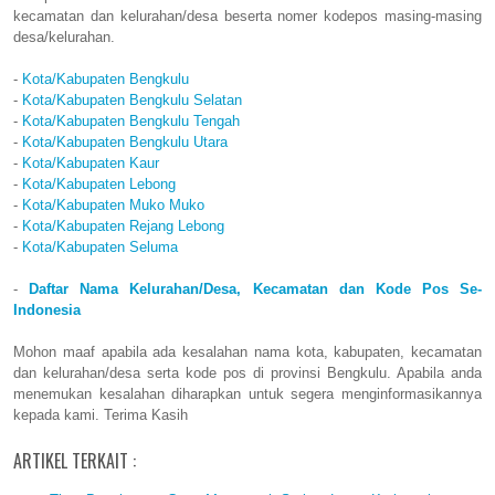
kecamatan dan kelurahan/desa beserta nomer kodepos masing-masing
desa/kelurahan.
-
Kota/Kabupaten Bengkulu
-
Kota/Kabupaten Bengkulu Selatan
-
Kota/Kabupaten Bengkulu Tengah
-
Kota/Kabupaten Bengkulu Utara
-
Kota/Kabupaten Kaur
-
Kota/Kabupaten Lebong
-
Kota/Kabupaten Muko Muko
-
Kota/Kabupaten Rejang Lebong
-
Kota/Kabupaten Seluma
-
Daftar Nama Kelurahan/Desa, Kecamatan dan Kode Pos Se-
Indonesia
Mohon maaf apabila ada kesalahan nama kota, kabupaten, kecamatan
dan kelurahan/desa serta kode pos di provinsi Bengkulu. Apabila anda
menemukan kesalahan diharapkan untuk segera menginformasikannya
kepada kami. Terima Kasih
ARTIKEL TERKAIT :