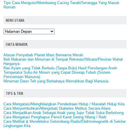
Tips Cara Mengusir/Membuang Cacing Tanah/Serangga Yang Masuk
Rumah
MENU UTAMA
FAKTA MENARIK
Alasan Penyebab Planet Mars Berwarna Merah
Beli Makanan dan Minuman di Tempat Rekreasi/Wisata/Plesiran Mahal
Harganya
Ras Ayam yang Tidak Berbulu (Tanpa Bulu) Hasil Persilangan Aneh
Temperatur Suhu Air Minum yang Cepat Diserap Tubuh (Sistem
Pencernaan Manusia)
Minuman Daun Teh yang Berbahaya Mematikan Bagi Manusia
TIPS & TRIK
Cara Mengatasi/Menghilangkan Penderitaan Hidup / Masalah Hidup Kita
Cara Menyembuhkan/Mengobati Diabetes Melitus Secara Alami
Cara Menjadikan Anak Sebagai Anak yang Jujur Tidak Suka Berbohong
Cara Mengatasi Penghapus Pensil Karet Sering Hilang / Raib
Cara Melihat & Mendeteksi Gelombang Radio/Elektromagnetik di Sekitar
Lingkungan Kita