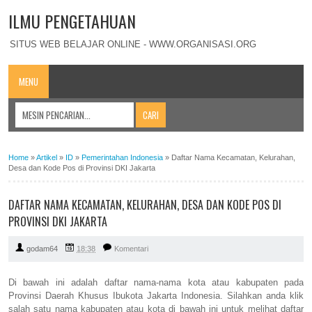
ILMU PENGETAHUAN
SITUS WEB BELAJAR ONLINE - WWW.ORGANISASI.ORG
MENU
Home
»
Artikel
»
ID
»
Pemerintahan Indonesia
»
Daftar Nama Kecamatan, Kelurahan,
Desa dan Kode Pos di Provinsi DKI Jakarta
DAFTAR NAMA KECAMATAN, KELURAHAN, DESA DAN KODE POS DI
PROVINSI DKI JAKARTA
godam64
18:38
Komentari
Di bawah ini adalah daftar nama-nama kota atau kabupaten pada
Provinsi Daerah Khusus Ibukota Jakarta Indonesia. Silahkan anda klik
salah satu nama kabupaten atau kota di bawah ini untuk melihat daftar