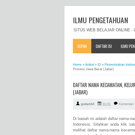
ILMU PENGETAHUAN
SITUS WEB BELAJAR ONLINE 
DEPAN
DAFTAR ISI
ILMU PE
Home
»
Artikel
»
ID
»
Pemerintahan Indon
Provinsi Jawa Barat (Jabar)
DAFTAR NAMA KECAMATAN, KELUR
(JABAR)
godam64
01:31
Komentari
Di bawah ini adalah daftar nama-n
Indonesia. Silahkan anda klik sa
melihat daftar nama-nama kecama