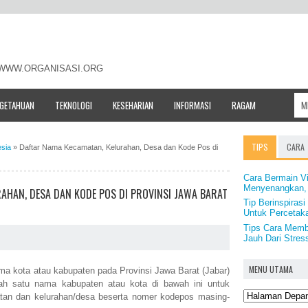
- WWW.ORGANISASI.ORG
NGETAHUAN
TEKNOLOGI
KESEHARIAN
INFORMASI
RAGAM
TIPS
CARA
esia
»
Daftar Nama Kecamatan, Kelurahan, Desa dan Kode Pos di
Cara Bermain V
Menyenangkan,
AHAN, DESA DAN KODE POS DI PROVINSI JAWA BARAT
Tip Berinspirasi
Untuk Percetak
Tips Cara Membu
Jauh Dari Stres
MENU UTAMA
ama kota atau kabupaten pada Provinsi Jawa Barat (Jabar)
lah satu nama kabupaten atau kota di bawah ini untuk
tan dan kelurahan/desa beserta nomer kodepos masing-