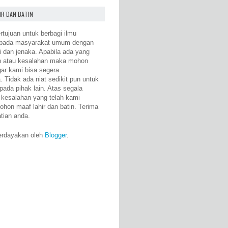
IR DAN BATIN
rtujuan untuk berbagi ilmu
epada masyarakat umum dengan
i dan jenaka. Apabila ada yang
n atau kesalahan maka mohon
gar kami bisa segera
 Tidak ada niat sedikit pun untuk
pada pihak lain. Atas segala
 kesalahan yang telah kami
ohon maaf lahir dan batin. Terima
atian anda.
erdayakan oleh
Blogger
.