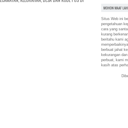
ECAMATAN, KELURAHAN, DESA DAN KODE POS DI
MOHON MAAF LAH
Situs Web ini be
pengetahuan k
cara yang santa
kurang berkena
beritahu kami a
memperbaikinya.
berbuat jahat ke
kekurangan dan
perbuat, kami m
kasih atas perh
Dib