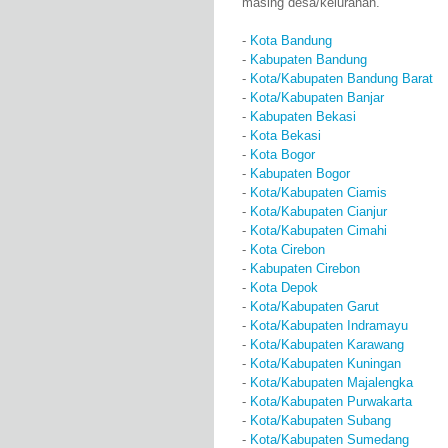
masing desa/kelurahan.
-
Kota Bandung
-
Kabupaten Bandung
-
Kota/Kabupaten Bandung Barat
-
Kota/Kabupaten Banjar
-
Kabupaten Bekasi
-
Kota Bekasi
-
Kota Bogor
-
Kabupaten Bogor
-
Kota/Kabupaten Ciamis
-
Kota/Kabupaten Cianjur
-
Kota/Kabupaten Cimahi
-
Kota Cirebon
-
Kabupaten Cirebon
-
Kota Depok
-
Kota/Kabupaten Garut
-
Kota/Kabupaten Indramayu
-
Kota/Kabupaten Karawang
-
Kota/Kabupaten Kuningan
-
Kota/Kabupaten Majalengka
-
Kota/Kabupaten Purwakarta
-
Kota/Kabupaten Subang
-
Kota/Kabupaten Sumedang