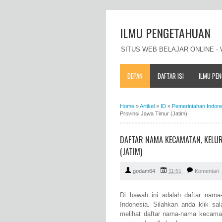
ILMU PENGETAHUAN
SITUS WEB BELAJAR ONLINE 
DEPAN
DAFTAR ISI
ILMU PE
Home
»
Artikel
»
ID
»
Pemerintahan Indon
Provinsi Jawa Timur (Jatim)
DAFTAR NAMA KECAMATAN, KELUR
(JATIM)
godam64
11:51
Komentari
Di bawah ini adalah daftar nam
Indonesia. Silahkan anda klik sa
melihat daftar nama-nama kecama