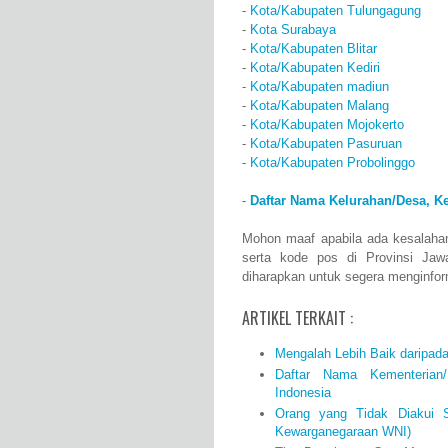
-
Kota/Kabupaten Tulungagung
-
Kota Surabaya
-
Kota/Kabupaten Blitar
-
Kota/Kabupaten Kediri
-
Kota/Kabupaten madiun
-
Kota/Kabupaten Malang
-
Kota/Kabupaten Mojokerto
-
Kota/Kabupaten Pasuruan
-
Kota/Kabupaten Probolinggo
-
Daftar Nama Kelurahan/Desa, K
Mohon maaf apabila ada kesalaha
serta kode pos di Provinsi Jaw
diharapkan untuk segera menginfo
ARTIKEL TERKAIT :
Mengalah Lebih Baik daripad
Daftar Nama Kementerian/
Indonesia
Orang yang Tidak Diakui S
Kewarganegaraan WNI)