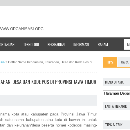
- WWW.ORGANISASI.ORG
NGETAHUAN
TEKNOLOGI
KESEHARIAN
INFORMASI
RAGAM
TIPS
CARA
esia
»
Daftar Nama Kecamatan, Kelurahan, Desa dan Kode Pos di
AHAN, DESA DAN KODE POS DI PROVINSI JAWA TIMUR
MENU UTAMA
FAKTA MENARIK
a-nama kota atau kabupaten pada Provinsi Jawa Timur
lah satu nama kabupaten atau kota di bawah ini untuk
TIPS & TRIK
tan dan kelurahan/desa beserta nomer kodepos masing-