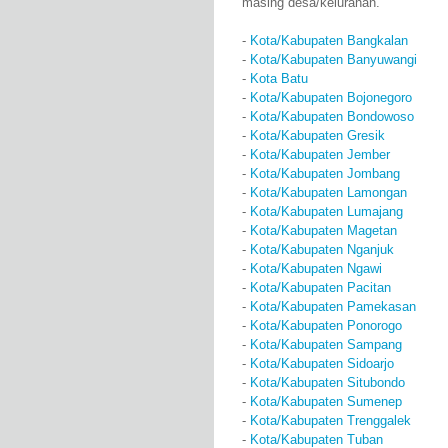
masing desa/kelurahan.
-
Kota/Kabupaten Bangkalan
-
Kota/Kabupaten Banyuwangi
-
Kota Batu
-
Kota/Kabupaten Bojonegoro
-
Kota/Kabupaten Bondowoso
-
Kota/Kabupaten Gresik
-
Kota/Kabupaten Jember
-
Kota/Kabupaten Jombang
-
Kota/Kabupaten Lamongan
-
Kota/Kabupaten Lumajang
-
Kota/Kabupaten Magetan
-
Kota/Kabupaten Nganjuk
-
Kota/Kabupaten Ngawi
-
Kota/Kabupaten Pacitan
-
Kota/Kabupaten Pamekasan
-
Kota/Kabupaten Ponorogo
-
Kota/Kabupaten Sampang
-
Kota/Kabupaten Sidoarjo
-
Kota/Kabupaten Situbondo
-
Kota/Kabupaten Sumenep
-
Kota/Kabupaten Trenggalek
-
Kota/Kabupaten Tuban