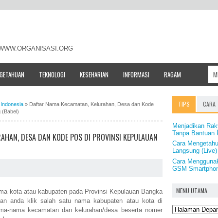
- WWW.ORGANISASI.ORG
NGETAHUAN
TEKNOLOGI
KESEHARIAN
INFORMASI
RAGAM
TIPS
CARA
Indonesia
»
Daftar Nama Kecamatan, Kelurahan, Desa dan Kode
 (Babel)
Menjadikan Rak
Tanpa Bantuan 
AHAN, DESA DAN KODE POS DI PROVINSI KEPULAUAN
Cara Mengetahu
Langsung (Live)
Cara Mengguna
GSM Smartpho
MENU UTAMA
ama kota atau kabupaten pada Provinsi Kepulauan Bangka
hkan anda klik salah satu nama kabupaten atau kota di
nama-nama kecamatan dan kelurahan/desa beserta nomer