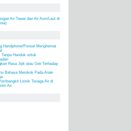
ngan Air Tawar dan Air Asin/Laut di
nia)
ing Handphone/Ponsel Menghemat
al
i Tanpa Handuk untuk
Badan
kan Rasa Jijik atau Geli Terhadap
hu Bahaya Merokok Pada Anak-
ja
mbangkit Listrik Tenaga Air di
nim Air