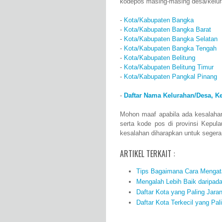
kodepos masing-masing desa/kelur
-
Kota/Kabupaten Bangka
-
Kota/Kabupaten Bangka Barat
-
Kota/Kabupaten Bangka Selatan
-
Kota/Kabupaten Bangka Tengah
-
Kota/Kabupaten Belitung
-
Kota/Kabupaten Belitung Timur
-
Kota/Kabupaten Pangkal Pinang
-
Daftar Nama Kelurahan/Desa, K
Mohon maaf apabila ada kesalaha
serta kode pos di provinsi Kepul
kesalahan diharapkan untuk seger
ARTIKEL TERKAIT :
Tips Bagaimana Cara Mengata
Mengalah Lebih Baik daripad
Daftar Kota yang Paling Jara
Daftar Kota Terkecil yang Pal