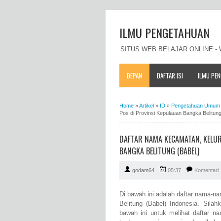
ILMU PENGETAHUAN
SITUS WEB BELAJAR ONLINE 
DEPAN
DAFTAR ISI
ILMU PE
Home
»
Artikel
»
ID
»
Pengetahuan Umum 
Pos di Provinsi Kepulauan Bangka Belitung
DAFTAR NAMA KECAMATAN, KELUR
BANGKA BELITUNG (BABEL)
godam64
05:37
Komentari
Di bawah ini adalah daftar nama-n
Belitung (Babel) Indonesia. Sila
bawah ini untuk melihat daftar 