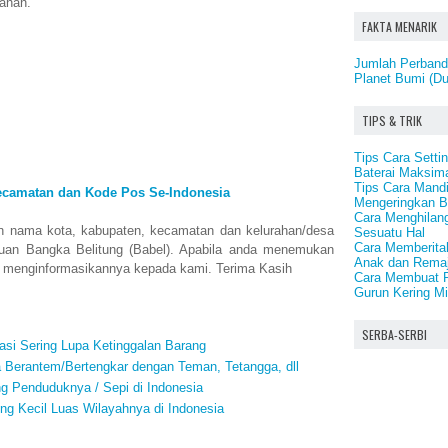
ahan.
FAKTA MENARIK
Jumlah Perbandi
Planet Bumi (Du
TIPS & TRIK
Tips Cara Sett
Baterai Maksim
Tips Cara Mand
ecamatan dan Kode Pos Se-Indonesia
Mengeringkan 
Cara Menghilang
n nama kota, kabupaten, kecamatan dan kelurahan/desa
Sesuatu Hal
Cara Memberita
auan Bangka Belitung (Babel). Apabila anda menemukan
Anak dan Rema
a menginformasikannya kepada kami. Terima Kasih
Cara Membuat Pe
Gurun Kering Mi
SERBA-SERBI
si Sering Lupa Ketinggalan Barang
a Berantem/Bertengkar dengan Teman, Tetangga, dll
ng Penduduknya / Sepi di Indonesia
ing Kecil Luas Wilayahnya di Indonesia