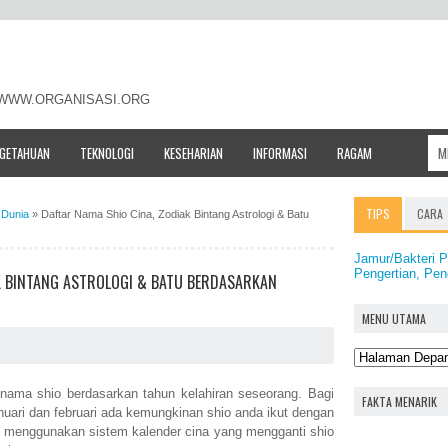
- WWW.ORGANISASI.ORG
NGETAHUAN
TEKNOLOGI
KESEHARIAN
INFORMASI
RAGAM
TIPS
CARA
Dunia
»
Daftar Nama Shio Cina, Zodiak Bintang Astrologi & Batu
Jamur/Bakteri P
Pengertian, Pe
K BINTANG ASTROLOGI & BATU BERDASARKAN
MENU UTAMA
r nama shio berdasarkan tahun kelahiran seseorang. Bagi
FAKTA MENARIK
anuari dan februari ada kemungkinan shio anda ikut dengan
o menggunakan sistem kalender cina yang mengganti shio