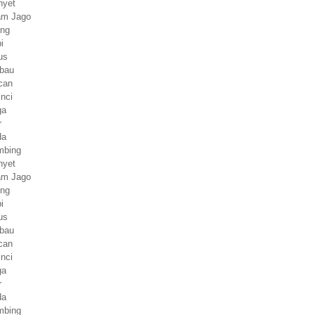
nyet
yam Jago
ing
i
us
rbau
can
inci
ga
r
da
mbing
nyet
yam Jago
ing
i
us
rbau
can
inci
ga
r
da
mbing