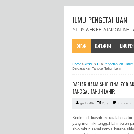
ILMU PENGETAHUAN
SITUS WEB BELAJAR ONLINE 
DEPAN
DAFTAR ISI
ILMU PE
Home
»
Artikel
»
ID
»
Pengetahuan Umum 
Berdasarkan Tanggal Tahun Lahir
DAFTAR NAMA SHIO CINA, ZODIA
TANGGAL TAHUN LAHIR
godam64
11:53
Komentari
Berikut di bawah ini adalah dafta
yang memiliki tanggal lahir bulan j
shio tahun sebelumnya karena shi