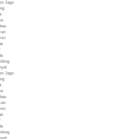
yam Jago
ing
i
us
rbau
can
inci
ga
r
da
mbing
nyet
yam Jago
ing
i
us
rbau
can
inci
ga
r
da
mbing
nyet