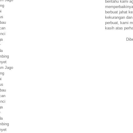
beritahu kami a
ing
memperbaikinya.
i
berbuat jahat ke
us
kekurangan dan
rbau
perbuat, kami m
kasih atas perh
can
inci
Dib
ga
r
da
mbing
nyet
yam Jago
ing
i
us
rbau
can
inci
ga
r
da
mbing
nyet