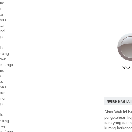
ing
i
us
rbau
can
inci
ga
r
da
mbing
nyet
yam Jago
ing
i
us
rbau
can
inci
MOHON MAAF LAH
ga
r
Situs Web ini be
da
pengetahuan k
mbing
cara yang santa
nyet
kurang berkena
yam Jago