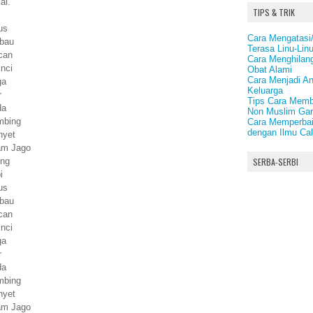
ai.
TIPS & TRIK
us
Cara Mengatasi
rbau
Terasa Linu-Lin
can
Cara Menghilan
inci
Obat Alami
Cara Menjadi A
ga
Keluarga
r
Tips Cara Memb
da
Non Muslim Gar
mbing
Cara Memperbai
dengan Ilmu Ca
nyet
yam Jago
SERBA-SERBI
ing
i
us
rbau
can
inci
ga
r
da
mbing
nyet
yam Jago