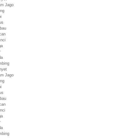
yam Jago
ing
i
us
rbau
can
inci
ga
r
da
mbing
nyet
yam Jago
ing
i
us
rbau
can
nci
ga
r
da
mbing