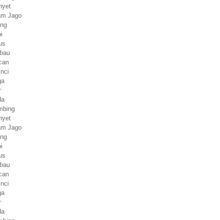
nyet
yam Jago
ing
i
us
rbau
can
inci
ga
r
da
mbing
nyet
yam Jago
ing
i
us
rbau
can
inci
ga
r
da