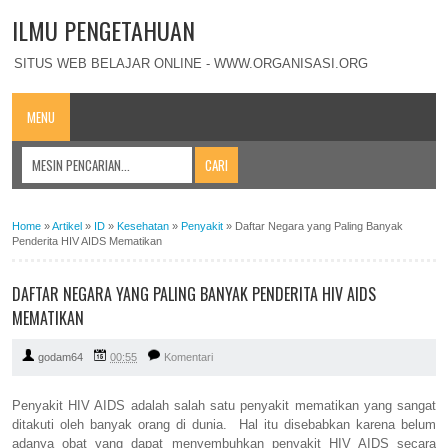
ILMU PENGETAHUAN
SITUS WEB BELAJAR ONLINE - WWW.ORGANISASI.ORG
MENU
Home
»
Artikel
»
ID
»
Kesehatan
»
Penyakit
»
Daftar Negara yang Paling Banyak
Penderita HIV AIDS Mematikan
DAFTAR NEGARA YANG PALING BANYAK PENDERITA HIV AIDS
MEMATIKAN
godam64
00:55
Komentari
Penyakit HIV AIDS adalah salah satu penyakit mematikan yang sangat
ditakuti oleh banyak orang di dunia. Hal itu disebabkan karena belum
adanya obat yang dapat menyembuhkan penyakit HIV AIDS secara