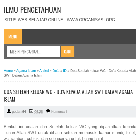
ILMU PENGETAHUAN
SITUS WEB BELAJAR ONLINE - WWW.ORGANISASI.ORG
MENU
Home
»
Agama Islam
»
Artikel
»
Do'a
»
ID
»
Doa Setelah keluar WC - Do'a Kepada Allah
SWT Dalam Agama Islam
DOA SETELAH KELUAR WC - DO'A KEPADA ALLAH SWT DALAM AGAMA
ISLAM
godam64
06:28
Komentari
Berikut ini adalah doa Setelah keluar WC yang dipanjatkan kepada
Tuhan Allah SWT untuk dibaca setelah memasuki kamar mandi, toilet,
wc, jamban, cubluk, dan sebagainya untuk buang hajat.